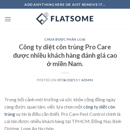
Skip
ADD ANYTHING HERE OR JUST REMOVE IT...
to
content
CHƯA ĐƯỢC PHÂN LOẠI
Công ty diệt côn trùng Pro Care
được nhiều khách hàng đánh giá cao
ở miền Nam.
POSTED ON
07/06/2025
BY
ADMIN
Trong bối cảnh môi trường và sức khỏe cộng đồng ngày
càng được quan tâm, việc lựa chọn một
công ty diệt côn
trùng
uy tín là điều cần thiết. Pro Care Pest Control chính là
cái tên được nhiều khách hàng tại TP.HCM, Đồng Nai, Bình
Dương, Long An tin chọn.