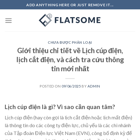
Skip
ADD ANYTHING HERE OR JUST REMOVE IT...
to
content
CHƯA ĐƯỢC PHÂN LOẠI
Giới thiệu chi tiết về Lịch cúp điện,
lịch cắt điện, và cách tra cứu thông
tin mới nhất
POSTED ON
09/06/2025
BY
ADMIN
Lịch cúp điện là gì? Vì sao cần quan tâm?
Lịch cúp điện (hay còn gọi là lịch cắt điện hoặc lịch mất điện)
là thông tin do các công ty điện lực, chủ yếu là các chi nhánh
của Tập đoàn Điện lực Việt Nam (EVN), công bố định kỳ để