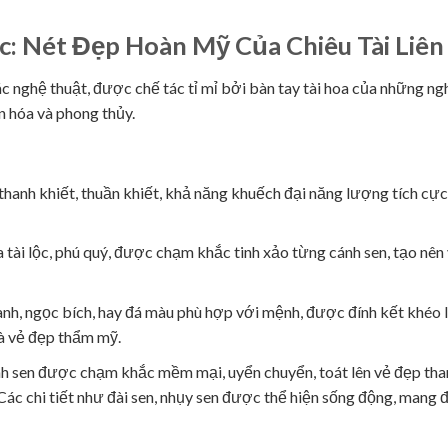
c: Nét Đẹp Hoàn Mỹ Của Chiêu Tài Liên
ác nghệ thuật, được chế tác tỉ mỉ bởi bàn tay tài hoa của những ng
n hóa và phong thủy.
hanh khiết, thuần khiết, khả năng khuếch đại năng lượng tích cực
a tài lộc, phú quý, được chạm khắc tinh xảo từng cánh sen, tạo nên
 anh, ngọc bích, hay đá màu phù hợp với mệnh, được đính kết khéo 
à vẻ đẹp thẩm mỹ.
h sen được chạm khắc mềm mại, uyển chuyển, toát lên vẻ đẹp tha
. Các chi tiết như đài sen, nhụy sen được thể hiện sống động, mang 