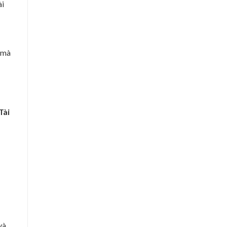
ài
 mà
Tài
và