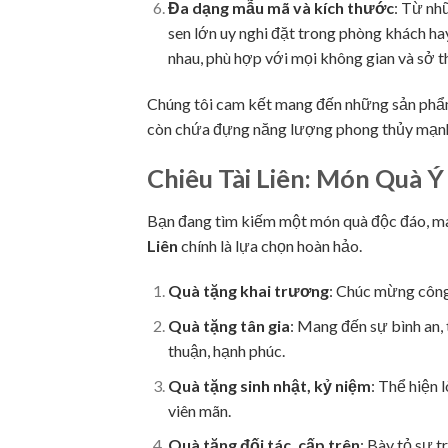
Đa dạng mẫu mã và kích thước
: Từ nh
sen lớn uy nghi đặt trong phòng khách ha
nhau, phù hợp với mọi không gian và sở th
Chúng tôi cam kết mang đến những sản ph
còn chứa đựng năng lượng phong thủy mạnh 
Chiêu Tài Liên: Món Quà Ý
Bạn đang tìm kiếm một món quà độc đáo, mang
Liên
chính là lựa chọn hoàn hảo.
Quà tặng khai trương
: Chúc mừng công 
Quà tặng tân gia
: Mang đến sự bình an,
thuận, hạnh phúc.
Quà tặng sinh nhật, kỷ niệm
: Thể hiện 
viên mãn.
Quà tặng đối tác, cấp trên
: Bày tỏ sự 