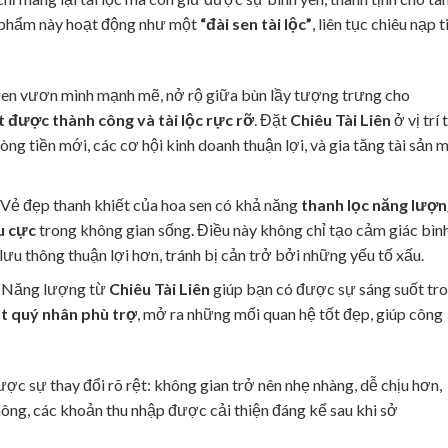
ật phẩm này hoạt động như một
“đài sen tài lộc”
, liên tục chiêu nạp t
 sen vươn mình mạnh mẽ, nở rộ giữa bùn lầy tượng trưng cho
 được thành công và tài lộc rực rỡ
. Đặt
Chiêu Tài Liên
ở vị trí 
òng tiền mới, các cơ hội kinh doanh thuận lợi, và gia tăng tài sản 
 Vẻ đẹp thanh khiết của hoa sen có khả năng
thanh lọc năng lượn
u cực
trong không gian sống. Điều này không chỉ tạo cảm giác bìn
 lưu thông thuận lợi hơn, tránh bị cản trở bởi những yếu tố xấu.
: Năng lượng từ
Chiêu Tài Liên
giúp bạn có được sự sáng suốt tr
út quý nhân phù trợ
, mở ra những mối quan hệ tốt đẹp, giúp công
ợc sự thay đổi rõ rệt: không gian trở nên nhẹ nhàng, dễ chịu hơn,
ông, các khoản thu nhập được cải thiện đáng kể sau khi sở