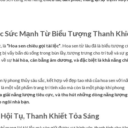
Gốc Sức Mạnh Từ Biểu Tượng Thanh Khi
, là
“Hoa sen chiêu gọi tài lộc”
. Hoa sen từ lâu đã là biểu tượng 
g bị vấy bẩn dù sống trong bùn lầy, tượng trưng cho trí tuệ và sự g
a về sự
hài hòa, cân bằng âm dương, và đặc biệt là khả năng ch
 lý phong thủy sâu sắc, kết hợp vẻ đẹp tao nhã của hoa sen với n
 là một vật phẩm trang trí tinh xảo mà còn là một pháp khí phong
a giải năng lượng tiêu cực, và thu hút những dòng năng lượng
o ngôi nhà bạn.
c Hội Tụ, Thanh Khiết Tỏa Sáng
 mang lại tài lộc mà còn giữ được sự bình yên, thanh tịnh cho tâ