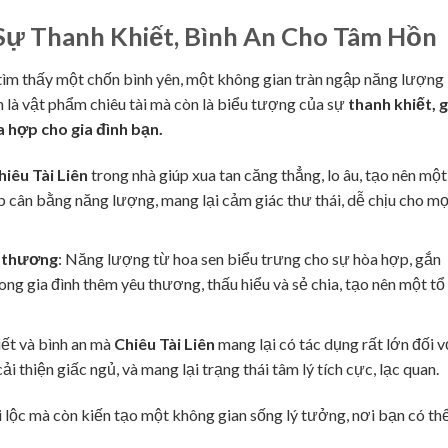
 Sự Thanh Khiết, Bình An Cho Tâm Hồn
ìm thấy một chốn bình yên, một không gian tràn ngập năng lượng
 là vật phẩm chiêu tài mà còn là biểu tượng của sự
thanh khiết, 
a hợp cho gia đình bạn.
hiêu Tài Liên
trong nhà giúp xua tan căng thẳng, lo âu, tạo nên một
úp cân bằng năng lượng, mang lại cảm giác thư thái, dễ chịu cho mọ
u thương
: Năng lượng từ hoa sen biểu trưng cho sự hòa hợp, gắn
rong gia đình thêm yêu thương, thấu hiểu và sẻ chia, tạo nên một t
iết và bình an mà
Chiêu Tài Liên
mang lại có tác dụng rất lớn đối v
ải thiện giấc ngủ, và mang lại trạng thái tâm lý tích cực, lạc quan.
ài lộc mà còn kiến tạo một không gian sống lý tưởng, nơi bạn có th