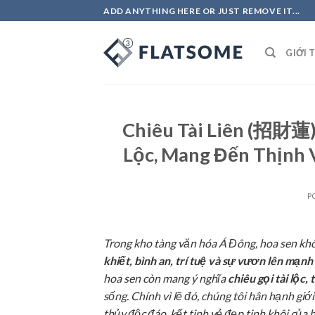
Skip
ADD ANYTHING HERE OR JUST REMOVE IT...
to
content
GIỚI 
Chiêu Tài Liên (招財蓮)
Lộc, Mang Đến Thịnh 
P
Trong kho tàng văn hóa Á Đông, hoa sen khôn
khiết, bình an, trí tuệ và sự vươn lên mạnh
hoa sen còn mang ý nghĩa
chiêu gọi tài lộc,
sống. Chính vì lẽ đó, chúng tôi hân hạnh giớ
thủy độc đáo, kết tinh vẻ đẹp tinh khôi của