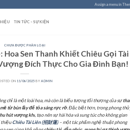
Assign a menu in Th
THIỆU
TIN TỨC – SỰ KIỆN
CHƯA ĐƯỢC PHÂN LOẠI
: Hoa Sen Thanh Khiết Chiêu Gọi Tài
Vượng Đích Thực Cho Gia Đình Bạn!
OSTED ON
11/06/2025
BY
ADMIN
g chỉ là một loài hoa, mà còn là biểu tượng tối thượng của sự
tha
 mẽ từ bùn lầy để tỏa sáng rực rỡ
. Đặc biệt hơn, trong phong thủ
 thu hút vượng khí
, tạo nên sự hài hòa và sung túc cho không gian
i thiệu
Chiêu Tài Liên (招財蓮)
– một tác phẩm nghệ thuật phong
 hoa sen cùng khả năng
chiêu tài, dẫn phúc, mang lại sự thịnh vượ