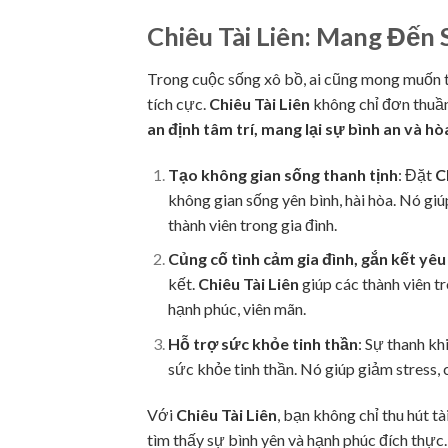
Chiêu Tài Liên: Mang Đến
Trong cuộc sống xô bồ, ai cũng mong muốn t
tích cực.
Chiêu Tài Liên
không chỉ đơn thuần
an định tâm trí, mang lại sự bình an và hò
Tạo không gian sống thanh tịnh
: Đặt
C
không gian sống yên bình, hài hòa. Nó gi
thành viên trong gia đình.
Củng cố tình cảm gia đình, gắn kết yê
kết.
Chiêu Tài Liên
giúp các thành viên t
hạnh phúc, viên mãn.
Hỗ trợ sức khỏe tinh thần
: Sự thanh kh
sức khỏe tinh thần. Nó giúp giảm stress, c
Với
Chiêu Tài Liên
, bạn không chỉ thu hút t
tìm thấy sự bình yên và hạnh phúc đích thực.