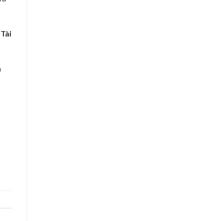
 Tài
à