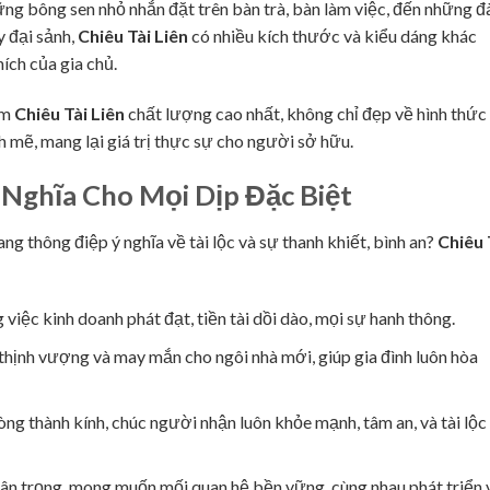
ững bông sen nhỏ nhắn đặt trên bàn trà, bàn làm việc, đến những đ
y đại sảnh,
Chiêu Tài Liên
có nhiều kích thước và kiểu dáng khác
ích của gia chủ.
ẩm
Chiêu Tài Liên
chất lượng cao nhất, không chỉ đẹp về hình thức
mẽ, mang lại giá trị thực sự cho người sở hữu.
 Nghĩa Cho Mọi Dịp Đặc Biệt
 thông điệp ý nghĩa về tài lộc và sự thanh khiết, bình an?
Chiêu 
việc kinh doanh phát đạt, tiền tài dồi dào, mọi sự hanh thông.
 thịnh vượng và may mắn cho ngôi nhà mới, giúp gia đình luôn hòa
lòng thành kính, chúc người nhận luôn khỏe mạnh, tâm an, và tài lộc
trân trọng, mong muốn mối quan hệ bền vững, cùng nhau phát triển 