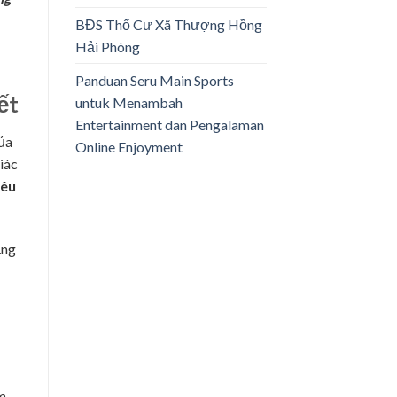
BĐS Thổ Cư Xã Thượng Hồng
Hải Phòng
Panduan Seru Main Sports
ết
untuk Menambah
Entertainment dan Pengalaman
của
Online Enjoyment
iác
iêu
ăng
m