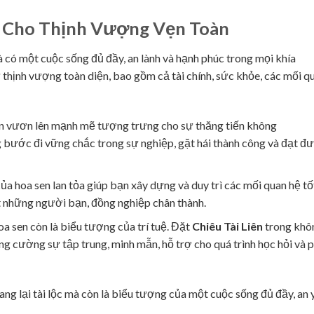
ng Cho Thịnh Vượng Vẹn Toàn
à có một cuộc sống đủ đầy, an lành và hạnh phúc trong mọi khía
thịnh vượng toàn diện, bao gồm cả tài chính, sức khỏe, các mối q
en vươn lên mạnh mẽ tượng trưng cho sự thăng tiến không
 bước đi vững chắc trong sự nghiệp, gặt hái thành công và đạt đ
ủa hoa sen lan tỏa giúp bạn xây dựng và duy trì các mối quan hệ tố
t những người bạn, đồng nghiệp chân thành.
oa sen còn là biểu tượng của trí tuệ. Đặt
Chiêu Tài Liên
trong khô
ng cường sự tập trung, minh mẫn, hỗ trợ cho quá trình học hỏi và 
ng lại tài lộc mà còn là biểu tượng của một cuộc sống đủ đầy, an 