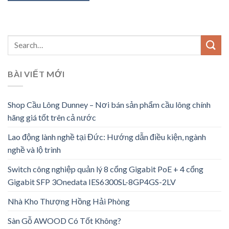
BÀI VIẾT MỚI
Shop Cầu Lông Dunney – Nơi bán sản phẩm cầu lông chính
hãng giá tốt trên cả nước
Lao động lành nghề tại Đức: Hướng dẫn điều kiện, ngành
nghề và lộ trình
Switch công nghiệp quản lý 8 cổng Gigabit PoE + 4 cổng
Gigabit SFP 3Onedata IES6300SL-8GP4GS-2LV
Nhà Kho Thượng Hồng Hải Phòng
Sàn Gỗ AWOOD Có Tốt Không?