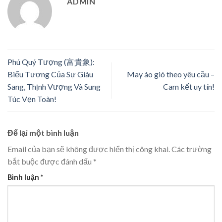
ADMIN
Phú Quý Tượng (富貴象):
Biểu Tượng Của Sự Giàu
May áo gió theo yêu cầu –
Sang, Thịnh Vượng Và Sung
Cam kết uy tín!
Túc Vẹn Toàn!
Để lại một bình luận
Email của bạn sẽ không được hiển thị công khai.
Các trường
bắt buộc được đánh dấu
*
Bình luận
*