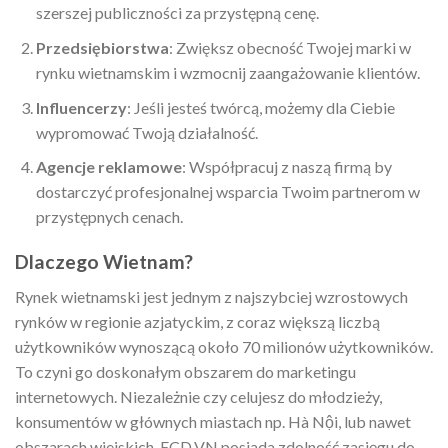
szerszej publiczności za przystępną cenę.
Przedsiębiorstwa
: Zwiększ obecność Twojej marki w
rynku wietnamskim i wzmocnij zaangażowanie klientów.
Influencerzy
: Jeśli jesteś twórcą, możemy dla Ciebie
wypromować Twoją działalność.
Agencje reklamowe
: Współpracuj z naszą firmą by
dostarczyć profesjonalnej wsparcia Twoim partnerom w
przystępnych cenach.
Dlaczego Wietnam?
Rynek wietnamski jest jednym z najszybciej wzrostowych
rynków w regionie azjatyckim, z coraz większą liczbą
użytkowników wynoszącą około 70 milionów użytkowników.
To czyni go doskonałym obszarem do marketingu
internetowych. Niezależnie czy celujesz do młodzieży,
konsumentów w głównych miastach np. Hà Nội, lub nawet
obszarach wiejskich, ECD.VN posiada zdolność zasięgu do