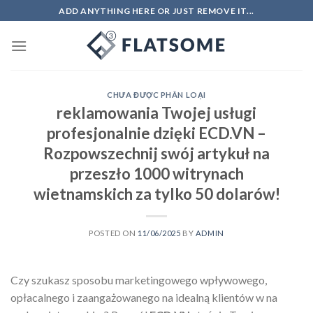
Skip
ADD ANYTHING HERE OR JUST REMOVE IT...
to
content
CHƯA ĐƯỢC PHÂN LOẠI
reklamowania Twojej usługi
profesjonalnie dzięki ECD.VN –
Rozpowszechnij swój artykuł na
przeszło 1000 witrynach
wietnamskich za tylko 50 dolarów!
POSTED ON
11/06/2025
BY
ADMIN
Czy szukasz sposobu marketingowego wpływowego,
opłacalnego i zaangażowanego na idealną klientów w na