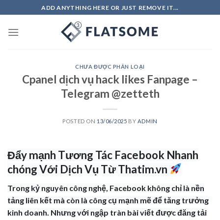
Skip
ADD ANYTHING HERE OR JUST REMOVE IT...
to
content
CHƯA ĐƯỢC PHÂN LOẠI
Cpanel dịch vụ hack likes Fanpage –
Telegram @zetteth
POSTED ON
13/06/2025
BY
ADMIN
Đẩy mạnh Tương Tác Facebook Nhanh
chóng Với Dịch Vụ Từ Thatim.vn
Trong kỷ nguyên công nghệ, Facebook không chỉ là nền
tảng liên kết mà còn là công cụ mạnh mẽ để tăng trưởng
kinh doanh. Nhưng với ngập tràn bài viết được đăng tải