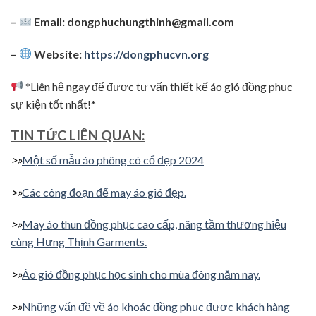
–
Email:
dongphuchungthinh@gmail.com
–
Website:
https://dongphucvn.org
*Liên hệ ngay để được tư vấn thiết kế áo gió đồng phục
sự kiện tốt nhất!*
TIN TỨC LIÊN QUAN:
>»
Một số mẫu áo phông có cổ đẹp 2024
>»
Các công đoạn để may áo gió đẹp.
>»
May áo thun đồng phục cao cấp, nâng tầm thương hiệu
cùng Hưng Thịnh Garments.
>»
Áo gió đồng phục học sinh cho mùa đông năm nay.
>»
Những vấn đề về áo khoác đồng phục được khách hàng