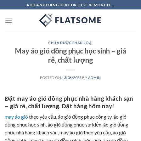
Skip
ADD ANYTHING HERE OR JUST REMOVE IT...
to
content
CHƯA ĐƯỢC PHÂN LOẠI
May áo gió đồng phục học sinh – giá
rẻ, chất lượng
POSTED ON
13/06/2025
BY
ADMIN
Đặt may áo gió đồng phục nhà hàng khách sạn
– giá rẻ, chất lượng. Đặt hàng hôm nay!
may áo gió
theo yêu cầu, áo gió đồng phục công ty, áo gió
đồng phục học sinh, áo gió đồng phục sự kiện, áo gió đồng
phục nhà hàng khách sạn, may áo gió theo yêu cầu, áo gió
đồng phục công ty, áo gió đồng phục học sinh, áo gió đồng