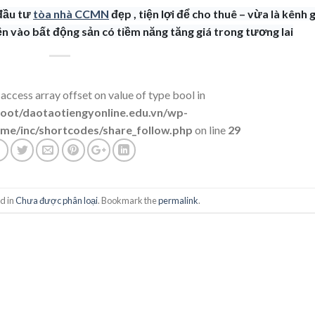
 đầu tư
tòa nhà CCMN
đẹp , tiện lợi để cho thuê – vừa là kênh 
iền vào bất động sản có tiềm năng tăng giá trong tương lai
 access array offset on value of type bool in
t/daotaotiengyonline.edu.vn/wp-
me/inc/shortcodes/share_follow.php
on line
29
d in
Chưa được phân loại
. Bookmark the
permalink
.