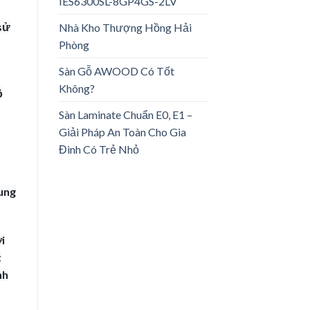
IES6300SL-8GP4GS-2LV
 sử
Nhà Kho Thượng Hồng Hải
Phòng
Sàn Gỗ AWOOD Có Tốt
Không?
ộ
Sàn Laminate Chuẩn E0, E1 –
Giải Pháp An Toàn Cho Gia
Đình Có Trẻ Nhỏ
rung
i
t
nh