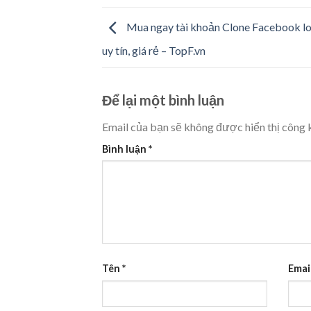
Mua ngay tài khoản Clone Facebook l
uy tín, giá rẻ – TopF.vn
Để lại một bình luận
Email của bạn sẽ không được hiển thị công k
Bình luận
*
Tên
*
Emai