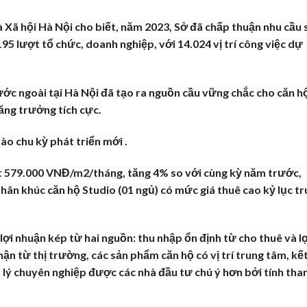
 Xã hội Hà Nội cho biết, năm 2023, Sở đã chấp thuận nhu cầu
5 lượt tổ chức, doanh nghiệp, với 14.024 vị trí công việc dự
ước ngoài tại Hà Nội đã tạo ra nguồn cầu vững chắc cho căn h
tăng trưởng tích cực.
ào chu kỳ phát triển mới .
ạt 579.000 VNĐ/m2/tháng, tăng 4% so với cùng kỳ năm trước,
phân khúc căn hộ Studio (01 ngủ) có mức giá thuê cao kỷ lục t
lợi nhuận kép từ hai nguồn: thu nhập ổn định từ cho thuê và lợ
hận từ thị trường, các sản phẩm căn hộ có vị trí trung tâm, kế
n lý chuyên nghiệp được các nhà đầu tư chú ý hơn bởi tính tha