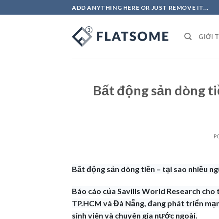
Skip
ADD ANYTHING HERE OR JUST REMOVE IT...
to
content
GIỚI 
Bất động sản dòng ti
P
Bất động sản dòng tiền – tại sao nhiều 
Báo cáo của Savills World Research cho 
TP.HCM và Đà Nẵng, đang phát triển mạn
sinh viên và chuyên gia nước ngoài.