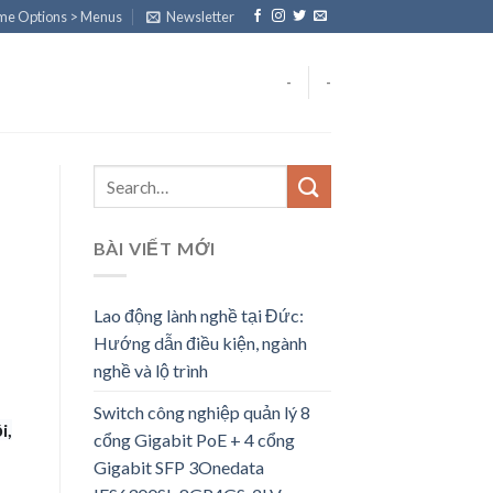
eme Options > Menus
Newsletter
-
-
BÀI VIẾT MỚI
Lao động lành nghề tại Đức:
Hướng dẫn điều kiện, ngành
nghề và lộ trình
Switch công nghiệp quản lý 8
i,
cổng Gigabit PoE + 4 cổng
Gigabit SFP 3Onedata