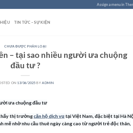
Assign a menu in Th
THIỆU
TIN TỨC – SỰ KIỆN
CHƯA ĐƯỢC PHÂN LOẠI
ền – tại sao nhiều người ưa chuộng
đầu tư ?
OSTED ON
13/06/2025
BY
ADMIN
người ưa chuộng đầu tư
thấy thị trường
căn hộ dịch vụ
tại Việt Nam, đặc biệt tại Hà Nộ
h mẽ nhờ nhu cầu thuê ngày càng cao từ người trẻ độc thân,