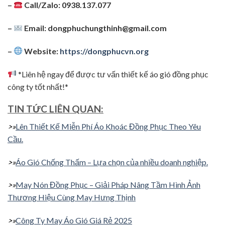
–
Call/Zalo: 0938.137.077
–
Email:
dongphuchungthinh@gmail.com
–
Website:
https://dongphucvn.org
*Liên hệ ngay để được tư vấn thiết kế áo gió đồng phục
công ty tốt nhất!*
TIN TỨC LIÊN QUAN:
>»
Lên Thiết Kế Miễn Phí Áo Khoác Đồng Phục Theo Yêu
Cầu.
>»
Áo Gió Chống Thấm – Lựa chọn của nhiều doanh nghiệp.
>»
May Nón Đồng Phục – Giải Pháp Nâng Tầm Hình Ảnh
Thương Hiệu Cùng May Hưng Thịnh
>»
Công Ty May Áo Gió Giá Rẻ 2025