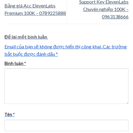
Support Key ElevenLabs
Bảng giá Acc ElevenLabs
Chuyên nghiệp 100K –
Premium 100K – 0789225888
0963138666
Để lại một bình luận
Email của bạn sẽ không được hiển thị công khai.
Các trường
bắt buộc được đánh dấu
*
Bình luận
*
Tên
*