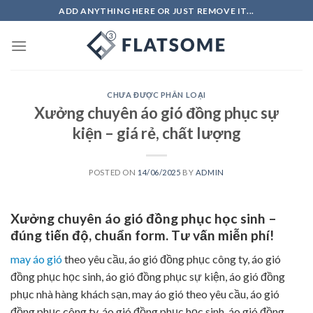
Skip
ADD ANYTHING HERE OR JUST REMOVE IT...
to
content
CHƯA ĐƯỢC PHÂN LOẠI
Xưởng chuyên áo gió đồng phục sự
kiện – giá rẻ, chất lượng
POSTED ON
14/06/2025
BY
ADMIN
Xưởng chuyên áo gió đồng phục học sinh –
đúng tiến độ, chuẩn form. Tư vấn miễn phí!
may áo gió
theo yêu cầu, áo gió đồng phục công ty, áo gió
đồng phục học sinh, áo gió đồng phục sự kiện, áo gió đồng
phục nhà hàng khách sạn, may áo gió theo yêu cầu, áo gió
đồng phục công ty, áo gió đồng phục học sinh, áo gió đồng