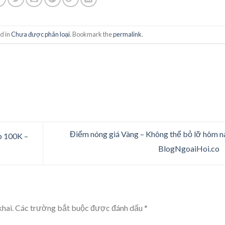
d in
Chưa được phân loại
. Bookmark the
permalink
.
Điểm nóng giá Vàng – Không thể bỏ lỡ hôm n
p 100K –
BlogNgoaiHoi.co
hai.
Các trường bắt buộc được đánh dấu
*