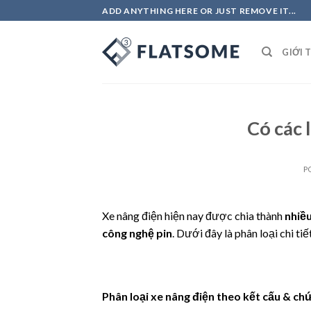
Skip
ADD ANYTHING HERE OR JUST REMOVE IT...
to
content
GIỚI 
Có các 
P
Xe nâng điện hiện nay được chia thành
nhiều
công nghệ pin
. Dưới đây là phân loại chi tiế
Phân loại xe nâng điện theo kết cấu & ch