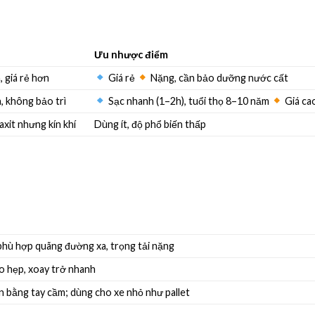
Ưu nhược điểm
 giá rẻ hơn
Giá rẻ
Nặng, cần bảo dưỡng nước cất
, không bảo trì
Sạc nhanh (1–2h), tuổi thọ 8–10 năm
Giá ca
xit nhưng kín khí
Dùng ít, độ phổ biến thấp
phù hợp quãng đường xa, trọng tải nặng
o hẹp, xoay trở nhanh
ển bằng tay cầm; dùng cho xe nhỏ như pallet