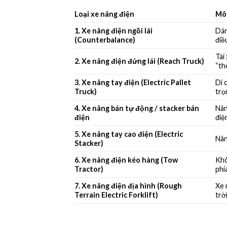
Loại xe nâng điện
Mô
1. Xe nâng điện ngồi lái
Dán
(Counterbalance)
điề
Tài
2. Xe nâng điện đứng lái (Reach Truck)
“th
3. Xe nâng tay điện (Electric Pallet
Di 
Truck)
trọ
4. Xe nâng bán tự động / stacker bán
Nân
điện
điệ
5. Xe nâng tay cao điện (Electric
Nân
Stacker)
6. Xe nâng điện kéo hàng (Tow
Khô
Tractor)
phí
7. Xe nâng điện địa hình (Rough
Xe 
Terrain Electric Forklift)
trờ