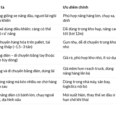
 tả
Ưu điểm chính
g giống xe nâng dầu, người lái ngồi
Phù hợp nâng hàng lớn, chạy xa,
u khiển
định
 xế đứng điều khiển; càng có thể
Dễ dùng trong kho hẹp, nâng ca
ò ra” nâng
tốt (tới 12m)
chuyển hàng hóa trên pallet, tải
Gọn nhẹ, dễ di chuyển trong kh
ng thấp (~1.5–3 tấn)
nhỏ
g điện – di chuyển bằng tay (hoặc
Giá rẻ, phù hợp kho nhỏ, ít sử d
n tùy dòng)
Giá mềm hơn reach truck, dùng
g và di chuyển bằng điện, đứng lái
nâng hàng lên kệ
ng nâng mà kéo nhiều xe chở hàng
Dùng trong nhà máy, sân bay,
a sau
logistics nội bộ
nâng điện có bánh lớn, chạy ngoài
Mới xuất hiện, thay thế xe dầu ở
i, địa hình xấu
hạn chế khí thải