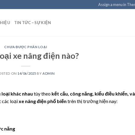
Assign a menu in Th
THIỆU
TIN TỨC – SỰ KIỆN
CHƯA ĐƯỢC PHÂN LOẠI
loại xe nâng điện nào?
OSTED ON
14/06/2025
BY
ADMIN
 loại khác nhau
tùy theo
kết cấu, công năng, kiểu điều khiển, và
t các loại
xe nâng điện phổ biến
trên thị trường hiện nay:
ức năng