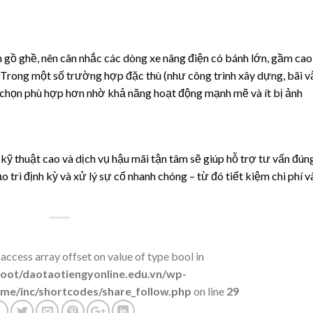
h gồ ghề, nên cân nhắc các dòng xe nâng điện có bánh lớn, gầm cao
h. Trong một số trường hợp đặc thù (như công trình xây dựng, bãi v
a chọn phù hợp hơn nhờ khả năng hoạt động mạnh mẽ và ít bị ảnh
 kỹ thuật cao và dịch vụ hậu mãi tận tâm sẽ giúp hỗ trợ tư vấn đún
 trì định kỳ và xử lý sự cố nhanh chóng – từ đó tiết kiệm chi phí v
 access array offset on value of type bool in
t/daotaotiengyonline.edu.vn/wp-
me/inc/shortcodes/share_follow.php
on line
29