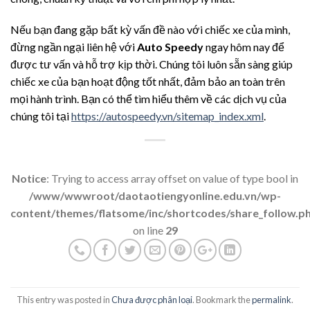
Nếu bạn đang gặp bất kỳ vấn đề nào với chiếc xe của mình,
đừng ngần ngại liên hệ với
Auto Speedy
ngay hôm nay để
được tư vấn và hỗ trợ kịp thời. Chúng tôi luôn sẵn sàng giúp
chiếc xe của bạn hoạt động tốt nhất, đảm bảo an toàn trên
mọi hành trình. Bạn có thể tìm hiểu thêm về các dịch vụ của
chúng tôi tại
https://autospeedy.vn/sitemap_index.xml
.
Notice
: Trying to access array offset on value of type bool in
/www/wwwroot/daotaotiengyonline.edu.vn/wp-
content/themes/flatsome/inc/shortcodes/share_follow.p
on line
29
This entry was posted in
Chưa được phân loại
. Bookmark the
permalink
.