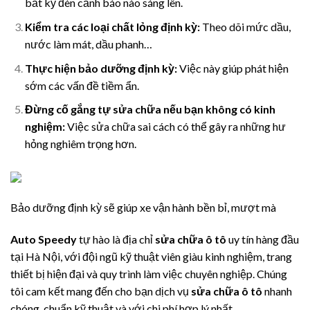
bất kỳ đèn cảnh báo nào sáng lên.
Kiểm tra các loại chất lỏng định kỳ:
Theo dõi mức dầu,
nước làm mát, dầu phanh…
Thực hiện bảo dưỡng định kỳ:
Việc này giúp phát hiện
sớm các vấn đề tiềm ẩn.
Đừng cố gắng tự sửa chữa nếu bạn không có kinh
nghiệm:
Việc sửa chữa sai cách có thể gây ra những hư
hỏng nghiêm trọng hơn.
Bảo dưỡng định kỳ sẽ giúp xe vận hành bền bỉ, mượt mà
Auto Speedy
tự hào là địa chỉ
sửa chữa ô tô
uy tín hàng đầu
tại Hà Nội, với đội ngũ kỹ thuật viên giàu kinh nghiệm, trang
thiết bị hiện đại và quy trình làm việc chuyên nghiệp. Chúng
tôi cam kết mang đến cho bạn dịch vụ
sửa chữa ô tô
nhanh
chóng, chuẩn kỹ thuật và với chi phí hợp lý nhất.