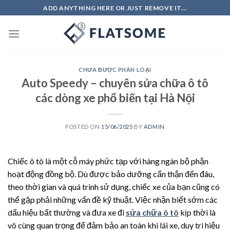
Skip
ADD ANYTHING HERE OR JUST REMOVE IT...
to
content
CHƯA ĐƯỢC PHÂN LOẠI
Auto Speedy – chuyên sửa chữa ô tô
các dòng xe phổ biến tại Hà Nội
POSTED ON
15/06/2025
BY
ADMIN
Chiếc ô tô là một cỗ máy phức tạp với hàng ngàn bộ phận
hoạt động đồng bộ. Dù được bảo dưỡng cẩn thận đến đâu,
theo thời gian và quá trình sử dụng, chiếc xe của bạn cũng có
thể gặp phải những vấn đề kỹ thuật. Việc nhận biết sớm các
dấu hiệu bất thường và đưa xe đi
sửa chữa ô tô
kịp thời là
vô cùng quan trọng để đảm bảo an toàn khi lái xe, duy trì hiệu