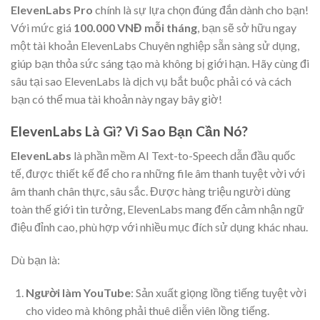
ElevenLabs Pro
chính là sự lựa chọn đúng đắn dành cho bạn!
Với mức giá
100.000 VNĐ mỗi tháng
, bạn sẽ sở hữu ngay
một tài khoản ElevenLabs Chuyên nghiệp sẵn sàng sử dụng,
giúp bạn thỏa sức sáng tạo mà không bị giới hạn. Hãy cùng đi
sâu tại sao ElevenLabs là dịch vụ bắt buộc phải có và cách
bạn có thể mua tài khoản này ngay bây giờ!
ElevenLabs Là Gì? Vì Sao Bạn Cần Nó?
ElevenLabs
là phần mềm AI Text-to-Speech dẫn đầu quốc
tế, được thiết kế để cho ra những file âm thanh tuyệt vời với
âm thanh chân thực, sâu sắc. Được hàng triệu người dùng
toàn thế giới tin tưởng, ElevenLabs mang đến cảm nhận ngữ
điệu đỉnh cao, phù hợp với nhiều mục đích sử dụng khác nhau.
Dù bạn là:
Người làm YouTube
: Sản xuất giọng lồng tiếng tuyệt vời
cho video mà không phải thuê diễn viên lồng tiếng.