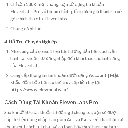
Chỉ cần
100K mỗi tháng
, bạn sử dụng tài khoản
ElevenLabs Pro với hoàn chỉnh, giảm thiểu giá thành so với
gói chính thức từ ElevenLabs.
Chẳng có phí ẩn.
4. Hỗ Trợ Chuyên Nghiệp
Nhà cung cấp consult liên tục hướng dẫn bạn cách vận
hành tài khoản, từ đăng nhập đến khai thác các tính năng
của ElevenLabs.
Cung cấp thông tin tài khoản dưới dạng
Account | Mật
khẩu
, đảm bảo bạn có thể truy cập liền tay tại
https://www.elevenlabs.io/
.
Cách Dùng Tài Khoản ElevenLabs Pro
Sau khi sở hữu tài khoản từ đội ngũ chúng tôi, bạn sẽ được
cấp dữ liệu đăng nhập bao gồm
Acc
và
Pass
. Để khai thác tài
khoản một cách tốt nhất và an toàn, hãy thực hiện các bước