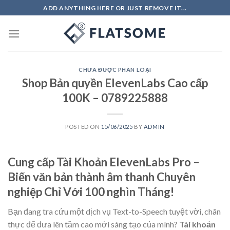
Skip
ADD ANYTHING HERE OR JUST REMOVE IT...
to
content
CHƯA ĐƯỢC PHÂN LOẠI
Shop Bản quyền ElevenLabs Cao cấp
100K – 0789225888
POSTED ON
15/06/2025
BY
ADMIN
Cung cấp Tài Khoản ElevenLabs Pro –
Biến văn bản thành âm thanh Chuyên
nghiệp Chỉ Với 100 nghìn Tháng!
Bạn đang tra cứu một dịch vụ Text-to-Speech tuyệt vời, chân
thực để đưa lên tầm cao mới sáng tạo của mình?
Tài khoản