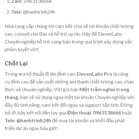
Zalo
: 0963138666
Tele
: @hanhtrinh24h
Nhà cung cấp chúng tôi cam kết chia sẻ tài khoản chất lượng
cao, consult chu đáo và hỗ trợ uy tín. Hãy để ElevenLabs
Chuyên nghiệp hỗ trợ cùng bạn trong quá trình xây dựng sản
phẩm tuyệt vời!
Chốt Lại
Trong era kỹ thuật đi lên đỉnh cao,
ElevenLabs Pro
là công
cụ đỉnh cao để sản xuất những âm thanh chất lượng cao, chân
thực và chuyên nghiệp. Với giá bán
Một trăm nghìn trong
tháng
, bạn sẽ sử dụng ngay một tài khoản Chuyên nghiệp với
đầy đủ tính năng, cam kết đổi ngay và support tận tình. Đừng
bỏ lỡ, hãy kết nối liền tay qua
Điện thoại: 0963138666
hoặc
Tele: @hanhtrinh24h
để mua tài khoản và khởi đầu phát
triển dự án ngay bây giờ!