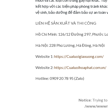
muỗi và các loại côn trùng gây hại khác. Tuy
kết hợp với các biện pháp phòng tránh khác
vệ sinh, bảo dưỡng để đảm bảo sự an toàn và
LIÊN HỆ SẢN XUẤT VÀ THI CÔNG
Hồ Chí Minh: 126/12 Đường 297, Phước L
Hà Nội: 228 Phú Lương, Hà Đông, Hà Nội
Website 1:
https://Cualuoigiaxuong.com/
Website 2:
https://Cualuoihoaphat.com.vn/
Hotline: 0909 20 78 95 (Zalo)
Notice
: Trying to
/www/wwwroo