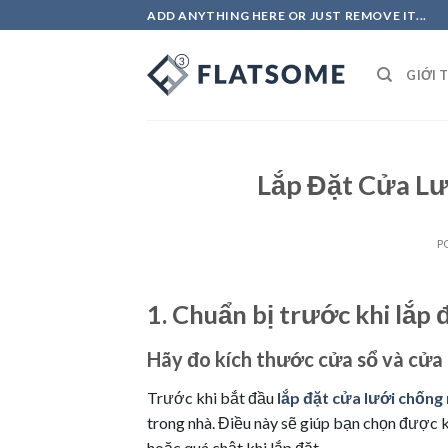
Skip
ADD ANYTHING HERE OR JUST REMOVE IT...
to
content
GIỚI 
Lắp Đặt Cửa Lư
P
1. Chuẩn bị trước khi lắp
Hãy đo kích thước cửa sổ và cửa 
Trước khi bắt đầu
lắp đặt cửa lưới chống
trong nhà. Điều này sẽ giúp bạn chọn được k
hoặc quá chật khi lắp đặt.