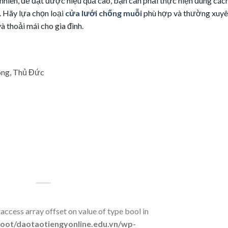
 nhiên, để đạt được hiệu quả cao, bạn cần phải thực hiện đúng các
. Hãy lựa chọn loại
cửa lưới chống muỗi
phù hợp và thường xuy
 thoải mái cho gia đình.
ong, Thủ Đức
 access array offset on value of type bool in
t/daotaotiengyonline.edu.vn/wp-