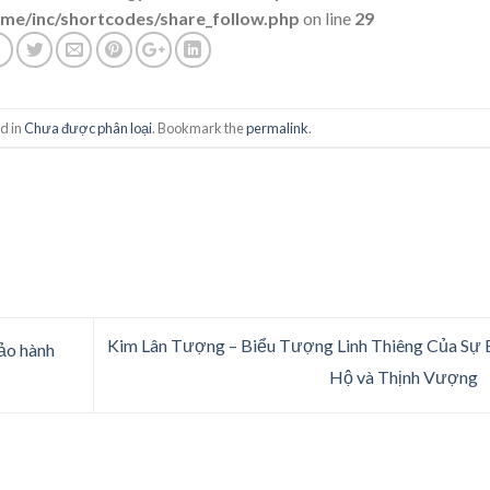
me/inc/shortcodes/share_follow.php
on line
29
d in
Chưa được phân loại
. Bookmark the
permalink
.
Kim Lân Tượng – Biểu Tượng Linh Thiêng Của Sự
ảo hành
Hộ và Thịnh Vượng