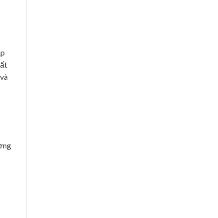
ập
bất
 và
ượng