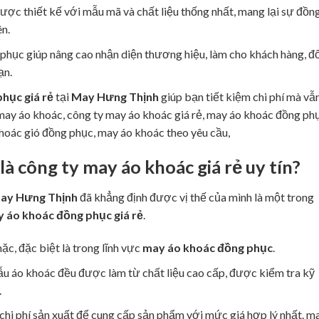
ược thiết kế với mẫu mã và chất liệu thống nhất, mang lại sự đồn
ên.
phục giúp nâng cao nhận diện thương hiệu, làm cho khách hàng, đố
ạn.
hục giá rẻ
tại
May Hưng Thịnh
giúp bạn tiết kiệm chi phí mà vẫ
ay áo khoác, công ty may áo khoác giá rẻ, may áo khoác đồng phụ
hoác gió đồng phục, may áo khoác theo yêu cầu,
là
công ty may áo khoác giá rẻ
uy tín?
ay Hưng Thịnh
đã khẳng định được vị thế của mình là một trong
 áo khoác đồng phục giá rẻ
.
c, đặc biệt là trong lĩnh vực
may áo khoác đồng phục
.
ẫu áo khoác đều được làm từ chất liệu cao cấp, được kiểm tra kỹ
.
u chi phí sản xuất để cung cấp sản phẩm với mức giá hợp lý nhất. m