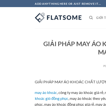
Skip
ADD ANYTHING HERE OR JUST REMOVE IT...
to
content
GIỚI 
GIẢI PHÁP MAY ÁO
M
P
GIẢI PHÁP MAY ÁO KHOÁC CHẤT LƯ
may áo khoác
, công ty may áo khoác giá rẻ
khoác gió đồng phục
, may áo khoác theo yê
phục, may áo khoác đồng phục giá rẻ, may á