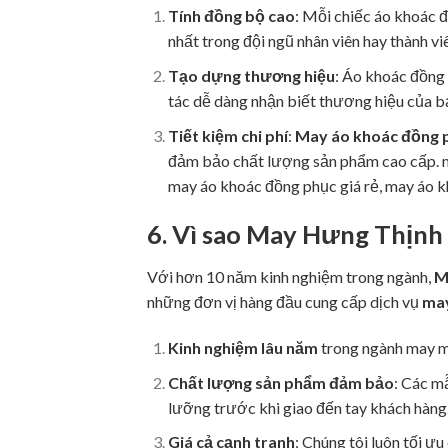
Tính đồng bộ cao
: Mỗi chiếc áo khoác đ
nhất trong đội ngũ nhân viên hay thành vi
Tạo dựng thương hiệu
: Áo khoác đồng 
tác dễ dàng nhận biết thương hiệu của b
Tiết kiệm chi phí
:
May áo khoác đồng p
đảm bảo chất lượng sản phẩm cao cấp. m
may áo khoác đồng phục giá rẻ, may áo k
6. Vì sao
May Hưng Thịnh
Với hơn 10 năm kinh nghiệm trong ngành,
M
những đơn vị hàng đầu cung cấp dịch vụ
may
Kinh nghiệm lâu năm
trong ngành may mặ
Chất lượng sản phẩm đảm bảo
: Các m
lưỡng trước khi giao đến tay khách hàng
Giá cả cạnh tranh
: Chúng tôi luôn tối ư