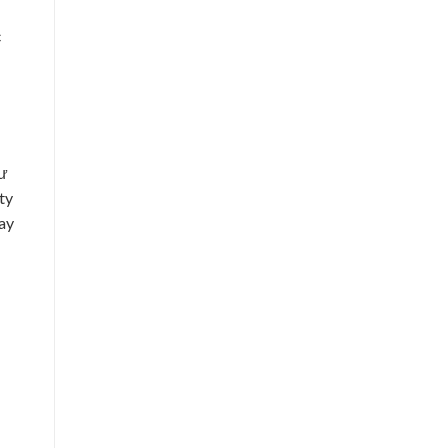
c
hư
ty
ay