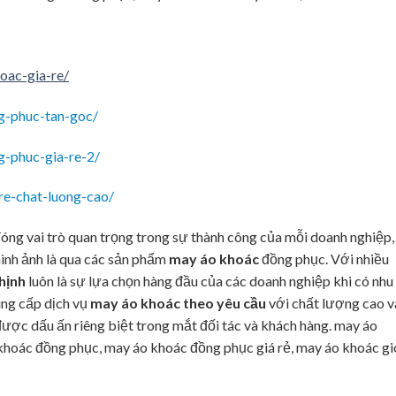
oac-gia-re/
g-phuc-tan-goc/
g-phuc-gia-re-2/
re-chat-luong-cao/
đóng vai trò quan trọng trong sự thành công của mỗi doanh nghiệp,
hình ảnh là qua các sản phẩm
may áo khoác
đồng phục. Với nhiều
hịnh
luôn là sự lựa chọn hàng đầu của các doanh nghiệp khi có nhu
ung cấp dịch vụ
may áo khoác theo yêu cầu
với chất lượng cao v
được dấu ấn riêng biệt trong mắt đối tác và khách hàng. may áo
 khoác đồng phục, may áo khoác đồng phục giá rẻ, may áo khoác gi