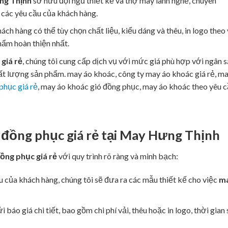
ng Thịnh
sở hữu đội ngũ thiết kế và thợ may lành nghề, chuyên
n các yêu cầu của khách hàng.
hách hàng có thể tùy chọn chất liệu, kiểu dáng và thêu, in logo theo
hẩm hoàn thiện nhất.
giá rẻ
, chúng tôi cung cấp dịch vụ với mức giá phù hợp với ngân 
t lượng sản phẩm. may áo khoác, công ty may áo khoác giá rẻ, m
phục giá rẻ
, may áo khoác gió đồng phục, may áo khoác theo yêu c
đồng phục giá rẻ
tại
May Hưng Thịnh
ồng phục giá rẻ
với quy trình rõ ràng và minh bạch:
u của khách hàng, chúng tôi sẽ đưa ra các mẫu thiết kế cho việc
m
i báo giá chi tiết, bao gồm chi phí vải, thêu hoặc in logo, thời gian