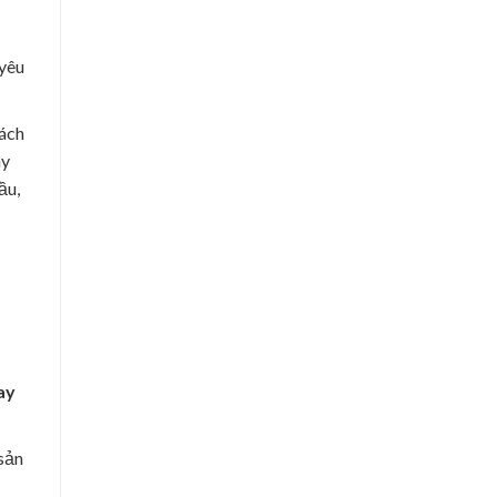
 yêu
sách
ay
ầu,
ay
 sản