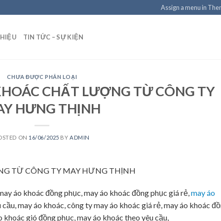
Assign a menu in Th
THIỆU
TIN TỨC – SỰ KIỆN
CHƯA ĐƯỢC PHÂN LOẠI
 KHOÁC CHẤT LƯỢNG TỪ CÔNG TY
AY HƯNG THỊNH
OSTED ON
16/06/2025
BY
ADMIN
ỢNG TỪ CÔNG TY MAY HƯNG THỊNH
, may áo khoác đồng phục, may áo khoác đồng phục giá rẻ,
may áo
u cầu, may áo khoác, công ty may áo khoác giá rẻ, may áo khoác đ
o khoác gió đồng phục, may áo khoác theo yêu cầu,