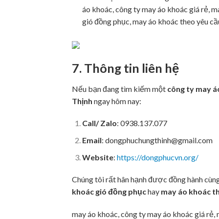
áo khoác, công ty may áo khoác giá rẻ, 
gió đồng phục, may áo khoác theo yêu cầ
7. Thông tin liên hệ
Nếu bạn đang tìm kiếm một
công ty may áo
Thịnh
ngay hôm nay:
Call/ Zalo
: 0938.137.077
Email
:
dongphuchungthinh@gmail.com
Website
:
https://dongphucvn.org/
Chúng tôi rất hân hạnh được đồng hành cùn
khoác gió đồng phục
hay
may áo khoác t
may áo khoác, công ty may áo khoác giá rẻ,