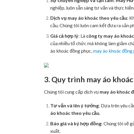
Sự chuyên nghiệp và tận tâm
:
May Hư
nghiệp, luôn sẵn sàng tư vấn và thực hiệ
Dịch vụ may áo khoác theo yêu cầu
: K
cầu. Chúng tôi luôn cam kết đưa ra sản p
Giá cả hợp lý
: Là
công ty may áo khoác 
của nhiều tổ chức mà không làm giảm chấ
áo khoác đồng phục,
may áo khoác đồng 
3. Quy trình
may áo khoác 
Chúng tôi cung cấp dịch vụ
may áo khoác đ
Tư vấn và lên ý tưởng
: Dựa trên yêu cầ
áo khoác theo yêu cầu
.
Báo giá và ký hợp đồng
: Chúng tôi sẽ gử
xuất.