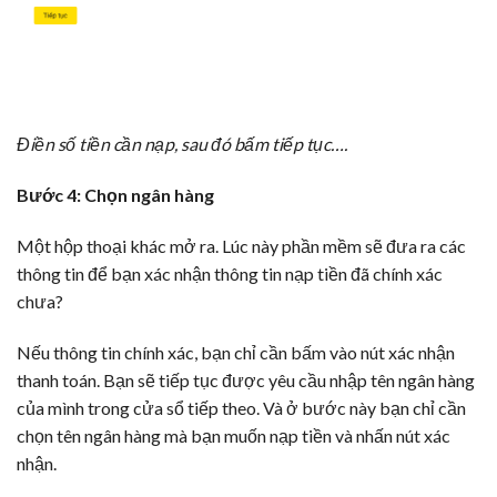
Điền số tiền cần nạp, sau đó bấm tiếp tục….
Bước 4: Chọn ngân hàng
Một hộp thoại khác mở ra. Lúc này phần mềm sẽ đưa ra các
thông tin để bạn xác nhận thông tin nạp tiền đã chính xác
chưa?
Nếu thông tin chính xác, bạn chỉ cần bấm vào nút xác nhận
thanh toán. Bạn sẽ tiếp tục được yêu cầu nhập tên ngân hàng
của mình trong cửa sổ tiếp theo. Và ở bước này bạn chỉ cần
chọn tên ngân hàng mà bạn muốn nạp tiền và nhấn nút xác
nhận.