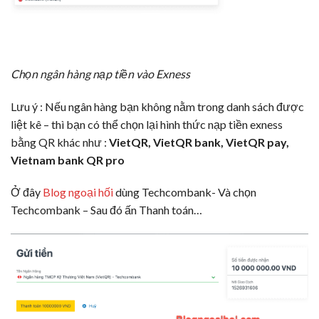
Chọn ngân hàng nạp tiền vào Exness
Lưu ý : Nếu ngân hàng bạn không nằm trong danh sách được
liệt kê – thì bạn có thể chọn lại hình thức nạp tiền exness
bằng QR khác như :
VietQR, VietQR bank, VietQR pay,
Vietnam bank QR pro
Ở đây
Blog ngoại hối
dùng Techcombank- Và chọn
Techcombank – Sau đó ấn Thanh toán…