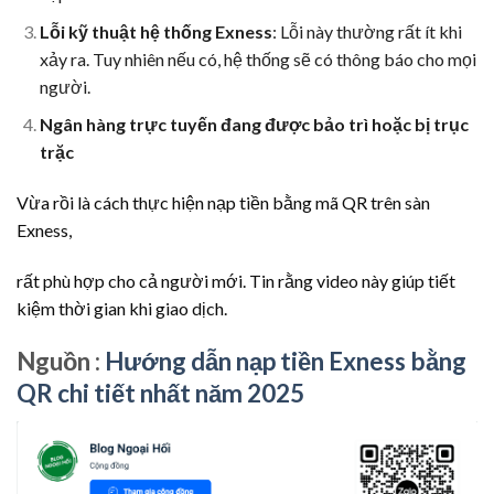
Lỗi kỹ thuật hệ thống Exness
: Lỗi này thường rất ít khi
xảy ra. Tuy nhiên nếu có, hệ thống sẽ có thông báo cho mọi
người.
Ngân hàng trực tuyến đang được bảo trì hoặc bị trục
trặc
Vừa rồi là cách thực hiện nạp tiền bằng mã QR trên sàn
Exness,
rất phù hợp cho cả người mới. Tin rằng video này giúp tiết
kiệm thời gian khi giao dịch.
Nguồn :
Hướng dẫn nạp tiền Exness bằng
QR chi tiết nhất năm 2025