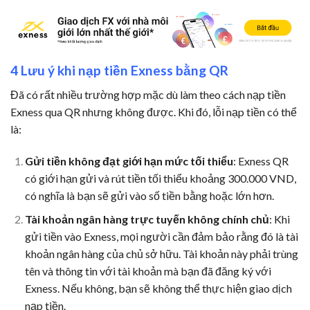
4 Lưu ý khi nạp tiền Exness bằng QR
Đã có rất nhiều trường hợp mặc dù làm theo cách nạp tiền
Exness qua QR nhưng không được. Khi đó, lỗi nạp tiền có thể
là:
Gửi tiền không đạt giới hạn mức tối thiểu
: Exness QR
có giới hạn gửi và rút tiền tối thiểu khoảng 300.000 VND,
có nghĩa là bạn sẽ gửi vào số tiền bằng hoặc lớn hơn.
Tài khoản ngân hàng trực tuyến không chính chủ
: Khi
gửi tiền vào Exness, mọi người cần đảm bảo rằng đó là tài
khoản ngân hàng của chủ sở hữu. Tài khoản này phải trùng
tên và thông tin với tài khoản mà bạn đã đăng ký với
Exness. Nếu không, bạn sẽ không thể thực hiện giao dịch
nạp tiền.