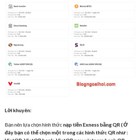
Lời khuyên:
Bạn nên lựa chọn hình thức
nạp tiền Exness bằng QR ( Ở
đây bạn có thể chọn một trong các hình thức QR như :