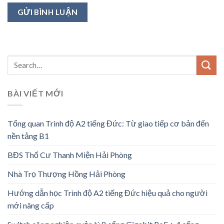
BÀI VIẾT MỚI
Tổng quan Trình độ A2 tiếng Đức: Từ giao tiếp cơ bản đến
nền tảng B1
BĐS Thổ Cư Thanh Miện Hải Phòng
Nhà Trọ Thượng Hồng Hải Phòng
Hướng dẫn học Trình độ A2 tiếng Đức hiệu quả cho người
mới nâng cấp