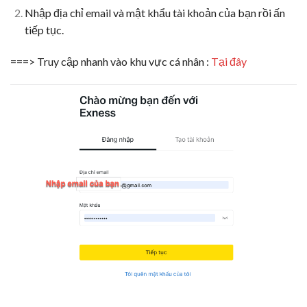
Nhập địa chỉ email và mật khẩu tài khoản của bạn rồi ấn
tiếp tục.
===> Truy cập nhanh vào khu vực cá nhân :
Tại đây