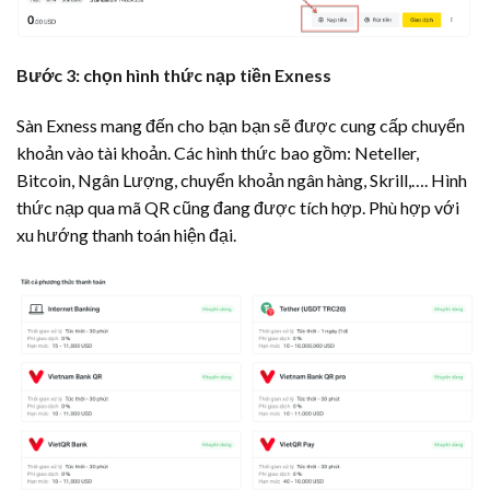
Bước 3: chọn hình thức nạp tiền Exness
Sàn Exness mang đến cho bạn bạn sẽ được cung cấp chuyển
khoản vào tài khoản. Các hình thức bao gồm: Neteller,
Bitcoin, Ngân Lượng, chuyển khoản ngân hàng, Skrill,…. Hình
thức nạp qua mã QR cũng đang được tích hợp. Phù hợp với
xu hướng thanh toán hiện đại.