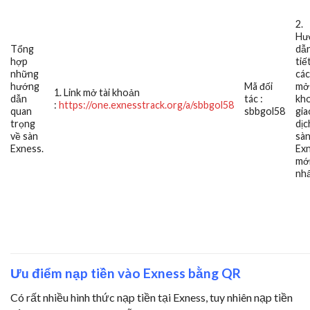
2.
Hư
Tổng
dẫn
hợp
tiế
những
cá
hướng
Mã đối
mở 
1. Link mở tài khoản
dẫn
tác :
kh
:
https://one.exnesstrack.org/a/sbbgol58
quan
sbbgol58
gia
trọng
dịc
về sàn
sà
Exness.
Ex
mớ
nh
Ưu điểm nạp tiền vào Exness bằng QR
Có rất nhiều hình thức nạp tiền tại Exness, tuy nhiên nạp tiền