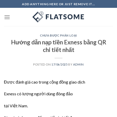
Skip
ADD ANYTHING HERE OR JUST REMOVE IT...
to
content
CHƯA ĐƯỢC PHÂN LOẠI
Hướng dẫn nạp tiền Exness bằng QR
chi tiết nhất
POSTED ON
17/06/2025
BY
ADMIN
Được đánh giá cao trong cộng đồng giao dịch
Exness có lượng người dùng đông đảo
tại Việt Nam.