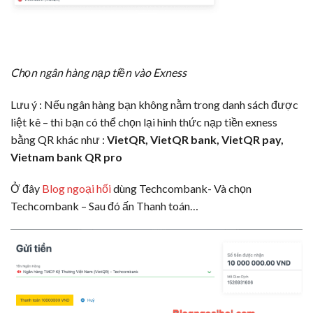
Chọn ngân hàng nạp tiền vào Exness
Lưu ý : Nếu ngân hàng bạn không nằm trong danh sách được
liệt kê – thì bạn có thể chọn lại hình thức nạp tiền exness
bằng QR khác như :
VietQR, VietQR bank, VietQR pay,
Vietnam bank QR pro
Ở đây
Blog ngoại hối
dùng Techcombank- Và chọn
Techcombank – Sau đó ấn Thanh toán…