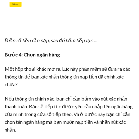
Điền số tiền cần nạp, sau đó bấm tiếp tục….
Bước 4: Chọn ngân hàng
Một hộp thoại khác mở ra. Lúc này phần mềm sẽ đưa ra các
thông tin để bạn xác nhận thông tin nạp tiền đã chính xác
chưa?
Nếu thông tin chính xác, bạn chỉ cần bấm vào nút xác nhận
thanh toán. Bạn sẽ tiếp tục được yêu cầu nhập tên ngân hàng
của mình trong cửa sổ tiếp theo. Và ở bước này bạn chỉ cần
chọn tên ngân hàng mà bạn muốn nạp tiền và nhấn nút xác
nhận.