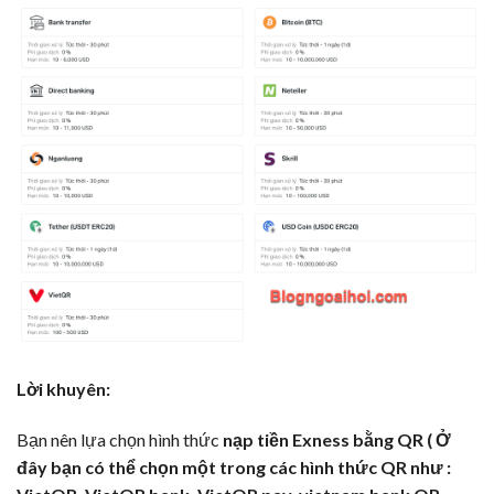
Lời khuyên:
Bạn nên lựa chọn hình thức
nạp tiền Exness bằng QR ( Ở
đây bạn có thể chọn một trong các hình thức QR như :