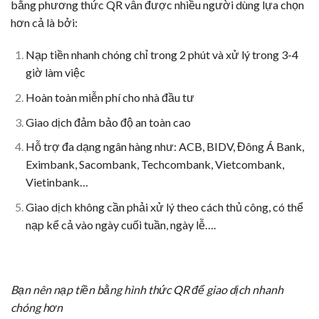
bằng phương thức QR vẫn được nhiều người dùng lựa chọn
hơn cả là bởi:
Nạp tiền nhanh chóng chỉ trong 2 phút và xử lý trong 3-4
giờ làm việc
Hoàn toàn miễn phí cho nhà đầu tư
Giao dịch đảm bảo độ an toàn cao
Hỗ trợ đa dạng ngân hàng như: ACB, BIDV, Đông Á Bank,
Eximbank, Sacombank, Techcombank, Vietcombank,
Vietinbank…
Giao dịch không cần phải xử lý theo cách thủ công, có thể
nạp kể cả vào ngày cuối tuần, ngày lễ….
Bạn nên nạp tiền bằng hình thức QR để giao dịch nhanh
chóng hơn