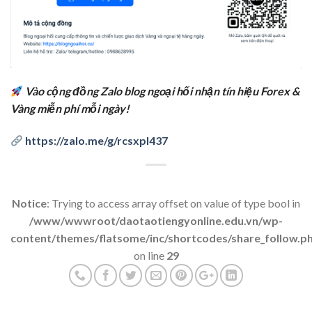
Vào cộng đồng Zalo blog ngoại hối nhận tín hiệu Forex &
Vàng miễn phí mỗi ngày!
https://zalo.me/g/rcsxpl437
Notice
: Trying to access array offset on value of type bool in
/www/wwwroot/daotaotiengyonline.edu.vn/wp-
content/themes/flatsome/inc/shortcodes/share_follow.p
on line
29