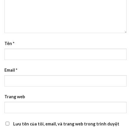
Tên
*
Email
*
Trang web
Lưu tên của tôi, email, và trang web trong trình duyệt