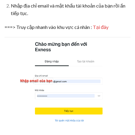
Nhập địa chỉ email và mật khẩu tài khoản của bạn rồi ấn
tiếp tục.
===> Truy cập nhanh vào khu vực cá nhân :
Tại đây