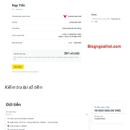
Kiểm tra lại số tiền