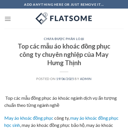
Skip
ADD ANYTHING HERE OR JUST REMOVE IT...
to
content
CHƯA ĐƯỢC PHÂN LOẠI
Top các mẫu áo khoác đồng phục
công ty chuyên nghiệp của May
Hưng Thịnh
POSTED ON
19/06/2025
BY
ADMIN
Top các mẫu đồng phục áo khoác ngành dịch vụ ấn tượng
chuẩn theo từng ngành nghề
May áo khoác đồng phục
công ty,
may áo khoác đồng phục
học sinh
, may áo khoác đồng phục bảo hộ, may áo khoác