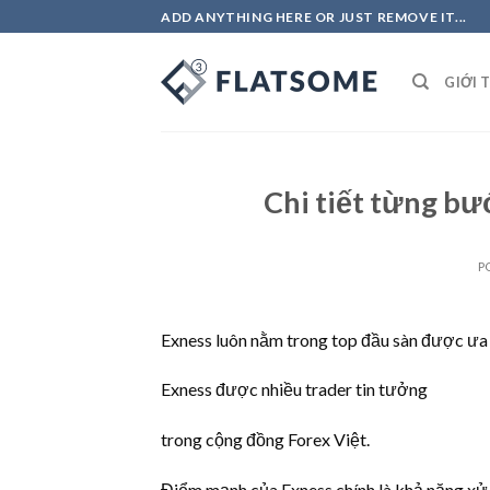
Skip
ADD ANYTHING HERE OR JUST REMOVE IT...
to
content
GIỚI 
Chi tiết từng b
P
Exness luôn nằm trong top đầu sàn được ưa
Exness được nhiều trader tin tưởng
trong cộng đồng Forex Việt.
Điểm mạnh của Exness chính là khả năng xử l