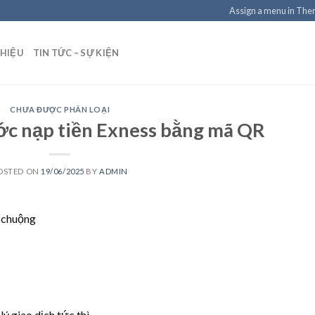
Assign a menu in Th
THIỆU
TIN TỨC – SỰ KIỆN
CHƯA ĐƯỢC PHÂN LOẠI
ước nạp tiền Exness bằng mã QR
OSTED ON
19/06/2025
BY
ADMIN
 chuộng
ý giao dịch tức thì