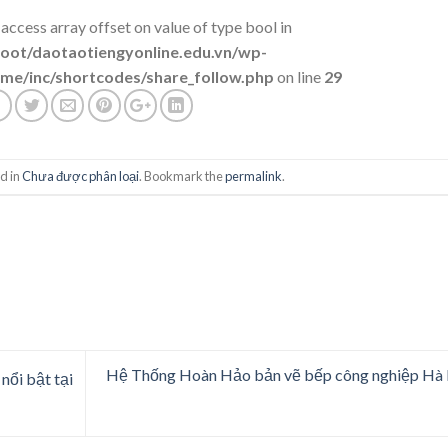
 access array offset on value of type bool in
t/daotaotiengyonline.edu.vn/wp-
me/inc/shortcodes/share_follow.php
on line
29
d in
Chưa được phân loại
. Bookmark the
permalink
.
Hệ Thống Hoàn Hảo bản vẽ bếp công nghiệp Hà
 nổi bật tại