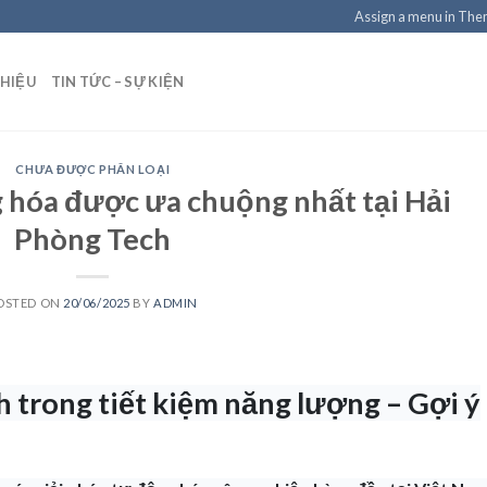
Assign a menu in Th
THIỆU
TIN TỨC – SỰ KIỆN
CHƯA ĐƯỢC PHÂN LOẠI
g hóa được ưa chuộng nhất tại Hải
Phòng Tech
OSTED ON
20/06/2025
BY
ADMIN
h trong tiết kiệm năng lượng – Gợi ý