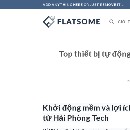
Skip
ADD ANYTHING HERE OR JUST REMOVE IT...
to
content
GIỚI 
Top thiết bị tự độn
P
Khởi động mềm và lợi íc
từ Hải Phòng Tech