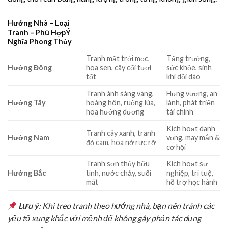
Hướng Nhà – Loại
Tranh – Phù HợpÝ
Nghĩa Phong Thủy
Tranh mặt trời mọc,
Tăng trưởng,
Hướng Đông
hoa sen, cây cối tươi
sức khỏe, sinh
tốt
khí dồi dào
Tranh ánh sáng vàng,
Hưng vượng, an
Hướng Tây
hoàng hôn, ruộng lúa,
lành, phát triển
hoa hướng dương
tài chính
Kích hoạt danh
Tranh cây xanh, tranh
Hướng Nam
vọng, may mắn &
đỏ cam, hoa nở rực rỡ
cơ hội
Tranh sơn thủy hữu
Kích hoạt sự
Hướng Bắc
tình, nước chảy, suối
nghiệp, trí tuệ,
mát
hỗ trợ học hành
Lưu ý
: Khi treo tranh theo hướng nhà, bạn nên tránh các
yếu tố xung khắc với mệnh để không gây phản tác dụng