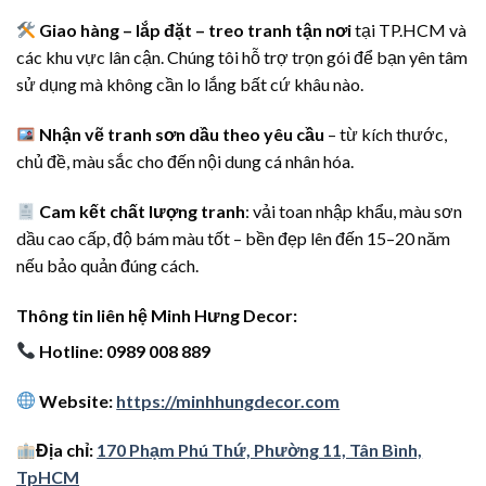
Giao hàng – lắp đặt – treo tranh tận nơi
tại TP.HCM và
các khu vực lân cận. Chúng tôi hỗ trợ trọn gói để bạn yên tâm
sử dụng mà không cần lo lắng bất cứ khâu nào.
Nhận vẽ tranh sơn dầu theo yêu cầu
– từ kích thước,
chủ đề, màu sắc cho đến nội dung cá nhân hóa.
Cam kết chất lượng tranh
: vải toan nhập khẩu, màu sơn
dầu cao cấp, độ bám màu tốt – bền đẹp lên đến 15–20 năm
nếu bảo quản đúng cách.
Thông tin liên hệ Minh Hưng Decor:
Hotline: 0989 008 889
Website:
https://minhhungdecor.com
Địa chỉ:
170 Phạm Phú Thứ, Phường 11, Tân Bình,
TpHCM