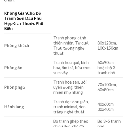
Không GianChủ Đề
Tranh Sơn Dầu Phù
HợpKích Thước Phổ
Biến
Tranh phong cảnh
thiên nhiên, Tứ quý,
80x120cm,
Phòng khách
Trừu tượng nghệ
100x150cm
thuật
Tranh hoa quả, bình
60x90cm,
Phòng ăn
hoa, ấm trà, bữa cơm
hoặc bộ 3
sum vầy
tranh nhỏ
Tranh hoa sen, đôi
70x100cm,
Phòng ngủ
uyên ương, thiên
60x80cm
nhiên nhẹ nhàng
Tranh dọc đơn giản,
40x60cm,
Hành lang
tranh minimal, đen
30x40cm
trắng nghệ thuật
Bộ tranh ghép theo
Bộ 3–5 tranh
chiều dọc, chủ đề
nhỏ