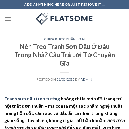
Skip
ADD ANYTHING HERE OR JUST REMOVE IT...
to
content
CHƯA ĐƯỢC PHÂN LOẠI
Nên Treo Tranh Sơn Dầu Ở Đâu
Trong Nhà? Câu Trả Lời Từ Chuyên
Gia
POSTED ON
21/06/2025
BY
ADMIN
Tranh sơn dầu treo tường
không chỉ là món đồ trang trí
nội thất đơn thuần – mà còn là một tác phẩm nghệ thuật
mang hồn cốt, cảm xúc và dấu ấn cá nhân trong không
gian sống. Tuy nhiên, không ít gia chủ băn khoăn:
nên treo
tranh sơn dầu ở đâu trong nhà
để vừa đẹp mắt, vừa hợp