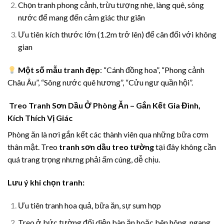
Chọn tranh phong cảnh, trừu tượng nhẹ, làng quê, sông
nước để mang đến cảm giác thư giãn
Ưu tiên kích thước lớn (1.2m trở lên) để cân đối với không
gian
Một số mẫu tranh đẹp
: “Cánh đồng hoa”, “Phong cảnh
Châu Âu”, “Sông nước quê hương”, “Cửu ngư quần hội”.
Treo Tranh Sơn Dầu Ở Phòng Ăn – Gắn Kết Gia Đình,
Kích Thích Vị Giác
Phòng ăn là nơi gắn kết các thành viên qua những bữa cơm
thân mật. Treo
tranh sơn dầu treo tường
tại đây không cần
quá trang trọng nhưng phải ấm cúng, dễ chịu.
Lưu ý khi chọn tranh:
Ưu tiên tranh hoa quả, bữa ăn, sự sum họp
Treo ở bức tường đối diện bàn ăn hoặc bên hông, ngang