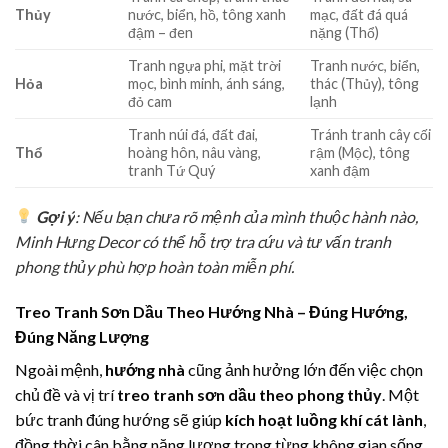
Thủy
nước, biển, hồ, tông xanh
mạc, đất đá quá
đậm – đen
nặng (Thổ)
Tranh ngựa phi, mặt trời
Tranh nước, biển,
Hỏa
mọc, bình minh, ánh sáng,
thác (Thủy), tông
đỏ cam
lạnh
Tranh núi đá, đất đai,
Tránh tranh cây cối
Thổ
hoàng hôn, nâu vàng,
rậm (Mộc), tông
tranh Tứ Quý
xanh đậm
Gợi ý
: Nếu bạn chưa rõ mệnh của mình thuộc hành nào,
Minh Hưng Decor có thể hỗ trợ tra cứu và tư vấn tranh
phong thủy phù hợp hoàn toàn miễn phí.
Treo Tranh Sơn Dầu Theo Hướng Nhà – Đúng Hướng,
Đúng Năng Lượng
Ngoài mệnh,
hướng nhà
cũng ảnh hưởng lớn đến việc chọn
chủ đề và vị trí
treo tranh sơn dầu theo phong thủy
. Một
bức tranh đúng hướng sẽ giúp
kích hoạt luồng khí cát lành
,
đồng thời cân bằng năng lượng trong từng không gian sống.