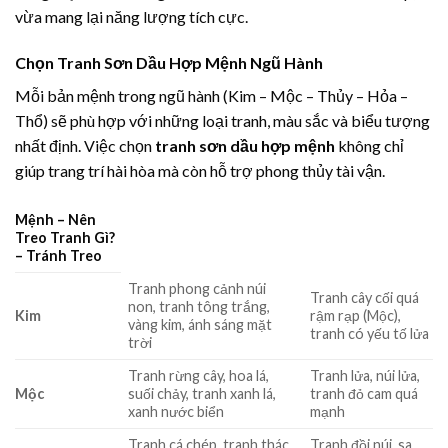
vừa mang lại năng lượng tích cực.
Chọn Tranh Sơn Dầu Hợp Mệnh Ngũ Hành
Mỗi bản mệnh trong ngũ hành (Kim – Mộc – Thủy – Hỏa –
Thổ) sẽ phù hợp với những loại tranh, màu sắc và biểu tượng
nhất định. Việc chọn
tranh sơn dầu hợp mệnh
không chỉ
giúp trang trí hài hòa mà còn hỗ trợ phong thủy tài vận.
Mệnh – Nên
Treo Tranh Gì?
– Tránh Treo
Tranh phong cảnh núi
Tranh cây cối quá
non, tranh tông trắng,
Kim
rậm rạp (Mộc),
vàng kim, ánh sáng mặt
tranh có yếu tố lửa
trời
Tranh rừng cây, hoa lá,
Tranh lửa, núi lửa,
Mộc
suối chảy, tranh xanh lá,
tranh đỏ cam quá
xanh nước biển
mạnh
Tranh cá chép, tranh thác
Tranh đồi núi, sa