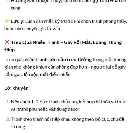
Hướng Bắc (thuộc Thủy) lại treo tranh ngựa đỏ (Hỏa) dễ
xung
Lưu ý
: Luôn cân nhắc kỹ trước khi chọn tranh phong thủy,
hoặc nhờ chuyên gia tư vấn.
Treo Quá Nhiều Tranh – Gây Rối Mắt, Loãng Thông
Điệp
Treo quá nhiều
tranh sơn dầu treo tường
trong một không
gian nhỏ không khiến căn phòng đẹp hơn – ngược lại dễ gây
cảm giác lộn xộn, mất điểm nhấn.
Lời khuyên
:
Nên chọn 1–2 bức tranh chủ đạo, kết hợp hài hòa với một
vài tranh phụ hoặc vật dụng décor
Tránh treo tranh nối tiếp nhau không theo bố cục, chủ đề
rõ ràng