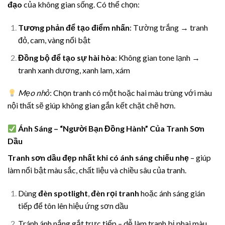
đạo
của không gian sống. Có thể chọn:
Tương phản để tạo điểm nhấn
: Tường trắng → tranh
đỏ, cam, vàng nổi bật
Đồng bộ để tạo sự hài hòa
: Không gian tone lạnh →
tranh xanh dương, xanh lam, xám
Mẹo nhỏ
: Chọn tranh có một hoặc hai màu trùng với màu
nội thất sẽ giúp không gian gắn kết chặt chẽ hơn.
Ánh Sáng – “Người Bạn Đồng Hành” Của Tranh Sơn
Dầu
Tranh sơn dầu đẹp nhất khi có ánh sáng chiếu nhẹ
– giúp
làm nổi bật màu sắc, chất liệu và chiều sâu của tranh.
Dùng
đèn spotlight
,
đèn rọi tranh
hoặc ánh sáng gián
tiếp để tôn lên hiệu ứng sơn dầu
Tránh ánh nắng gắt trực tiếp – dễ làm tranh bị phai màu,