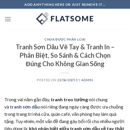
Skip
ADD ANYTHING HERE OR JUST REMOVE IT...
to
content
CHƯA ĐƯỢC PHÂN LOẠI
Tranh Sơn Dầu Vẽ Tay & Tranh In –
Phân Biệt, So Sánh & Cách Chọn
Đúng Cho Không Gian Sống
POSTED ON
22/06/2025
BY
ADMIN
Trong vài năm gần đây,
tranh treo tường
nói chung
và
tranh sơn dầu
nói riêng đang ngày càng được ưa chuộng
trong trang trí nhà cửa, quán café, văn phòng hay làm quà
tặng. Tuy nhiên, một vấn đề đang gây bối rối cho nhiều người
tiêu dùng là:
khó phân biệt giữa tranh sơn dầu vẽ tay thật