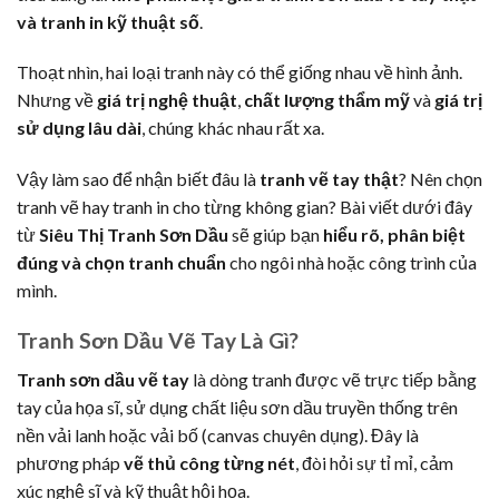
và tranh in kỹ thuật số
.
Thoạt nhìn, hai loại tranh này có thể giống nhau về hình ảnh.
Nhưng về
giá trị nghệ thuật
,
chất lượng thẩm mỹ
và
giá trị
sử dụng lâu dài
, chúng khác nhau rất xa.
Vậy làm sao để nhận biết đâu là
tranh vẽ tay thật
? Nên chọn
tranh vẽ hay tranh in cho từng không gian? Bài viết dưới đây
từ
Siêu Thị Tranh Sơn Dầu
sẽ giúp bạn
hiểu rõ, phân biệt
đúng và chọn tranh chuẩn
cho ngôi nhà hoặc công trình của
mình.
Tranh Sơn Dầu Vẽ Tay Là Gì?
Tranh sơn dầu vẽ tay
là dòng tranh được vẽ trực tiếp bằng
tay của họa sĩ, sử dụng chất liệu sơn dầu truyền thống trên
nền vải lanh hoặc vải bố (canvas chuyên dụng). Đây là
phương pháp
vẽ thủ công từng nét
, đòi hỏi sự tỉ mỉ, cảm
xúc nghệ sĩ và kỹ thuật hội họa.