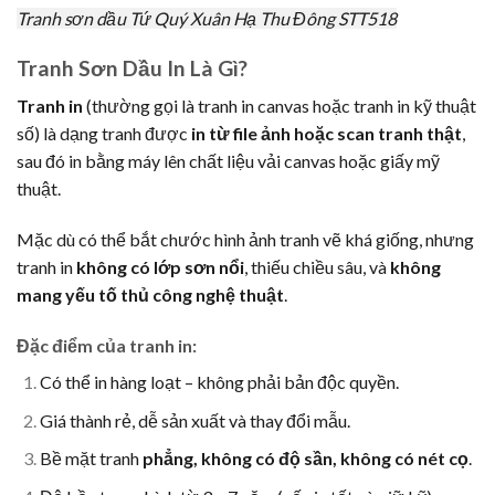
Tranh sơn dầu Tứ Quý Xuân Hạ Thu Đông STT518
Tranh Sơn Dầu In Là Gì?
Tranh in
(thường gọi là tranh in canvas hoặc tranh in kỹ thuật
số) là dạng tranh được
in từ file ảnh hoặc scan tranh thật
,
sau đó in bằng máy lên chất liệu vải canvas hoặc giấy mỹ
thuật.
Mặc dù có thể bắt chước hình ảnh tranh vẽ khá giống, nhưng
tranh in
không có lớp sơn nổi
, thiếu chiều sâu, và
không
mang yếu tố thủ công nghệ thuật
.
Đặc điểm của tranh in:
Có thể in hàng loạt – không phải bản độc quyền.
Giá thành rẻ, dễ sản xuất và thay đổi mẫu.
Bề mặt tranh
phẳng, không có độ sần, không có nét cọ
.