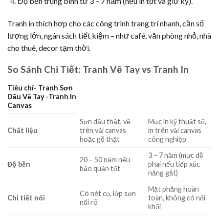
Độ bền trung bình từ 3 – 7 năm (nếu in tốt và giữ kỹ).
Tranh in thích hợp cho các công trình trang trí nhanh, cần số
lượng lớn, ngân sách tiết kiệm – như café, văn phòng nhỏ, nhà
cho thuê, decor tạm thời.
So Sánh Chi Tiết: Tranh Vẽ Tay vs Tranh In
Tiêu chí- Tranh Sơn
Dầu Vẽ Tay -Tranh In
Canvas
Sơn dầu thật, vẽ
Mực in kỹ thuật số,
Chất liệu
trên vải canvas
in trên vải canvas
hoặc gỗ thật
công nghiệp
3 – 7 năm (mực dễ
20 – 50 năm nếu
Độ bền
phai nếu tiếp xúc
bảo quản tốt
nắng gắt)
Mặt phẳng hoàn
Có nét cọ, lớp sơn
Chi tiết nổi
toàn, không có nổi
nổi rõ
khối