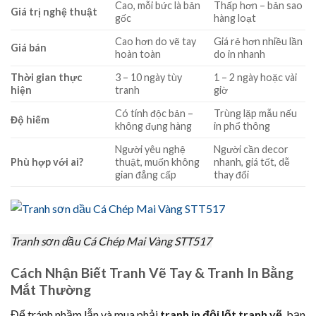
Cao, mỗi bức là bản
Thấp hơn – bản sao
Giá trị nghệ thuật
gốc
hàng loạt
Cao hơn do vẽ tay
Giá rẻ hơn nhiều lần
Giá bán
hoàn toàn
do in nhanh
Thời gian thực
3 – 10 ngày tùy
1 – 2 ngày hoặc vài
hiện
tranh
giờ
Có tính độc bản –
Trùng lặp mẫu nếu
Độ hiếm
không đụng hàng
in phổ thông
Người yêu nghệ
Người cần decor
Phù hợp với ai?
thuật, muốn không
nhanh, giá tốt, dễ
gian đẳng cấp
thay đổi
Tranh sơn dầu Cá Chép Mai Vàng STT517
Cách Nhận Biết Tranh Vẽ Tay & Tranh In Bằng
Mắt Thường
Để tránh nhầm lẫn và mua phải
tranh in đội lốt tranh vẽ
, bạn