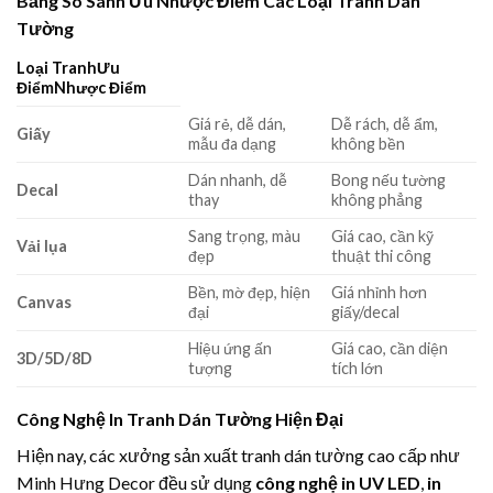
Bảng So Sánh Ưu Nhược Điểm Các Loại Tranh Dán
Tường
Loại TranhƯu
ĐiểmNhược Điểm
Giá rẻ, dễ dán,
Dễ rách, dễ ẩm,
Giấy
mẫu đa dạng
không bền
Dán nhanh, dễ
Bong nếu tường
Decal
thay
không phẳng
Sang trọng, màu
Giá cao, cần kỹ
Vải lụa
đẹp
thuật thi công
Bền, mờ đẹp, hiện
Giá nhỉnh hơn
Canvas
đại
giấy/decal
Hiệu ứng ấn
Giá cao, cần diện
3D/5D/8D
tượng
tích lớn
Công Nghệ In Tranh Dán Tường Hiện Đại
Hiện nay, các xưởng sản xuất tranh dán tường cao cấp như
Minh Hưng Decor đều sử dụng
công nghệ in UV LED
,
in