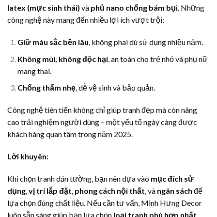
latex (mực sinh thái)
và
phủ nano chống bám bụi
. Những
công nghệ này mang đến nhiều lợi ích vượt trội:
Giữ màu sắc bền lâu
, không phai dù sử dụng nhiều năm.
Không mùi, không độc hại
, an toàn cho trẻ nhỏ và phụ nữ
mang thai.
Chống thấm nhẹ
, dễ vệ sinh và bảo quản.
Công nghệ tiên tiến không chỉ giúp tranh đẹp mà còn nâng
cao trải nghiệm người dùng – một yếu tố ngày càng được
khách hàng quan tâm trong năm 2025.
Lời khuyên:
Khi chọn tranh dán tường, bạn nên dựa vào
mục đích sử
dụng
,
vị trí lắp đặt
,
phong cách nội thất
, và
ngân sách
để
lựa chọn đúng chất liệu. Nếu cần tư vấn, Minh Hưng Decor
luôn sẵn sàng giúp bạn lựa chọn
loại tranh phù hợp nhất