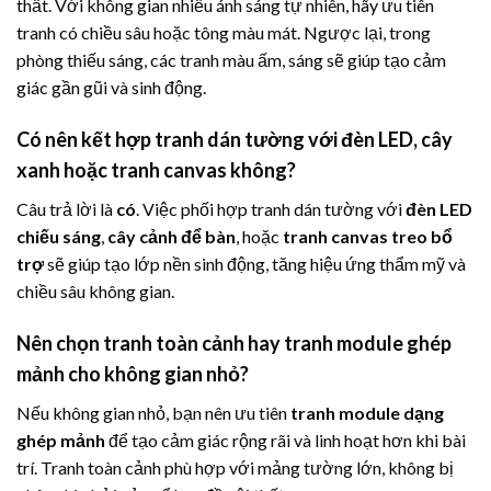
thất. Với không gian nhiều ánh sáng tự nhiên, hãy ưu tiên
tranh có chiều sâu hoặc tông màu mát. Ngược lại, trong
phòng thiếu sáng, các tranh màu ấm, sáng sẽ giúp tạo cảm
giác gần gũi và sinh động.
Có nên kết hợp tranh dán tường với đèn LED, cây
xanh hoặc tranh canvas không?
Câu trả lời là
có
. Việc phối hợp tranh dán tường với
đèn LED
chiếu sáng
,
cây cảnh để bàn
, hoặc
tranh canvas treo bổ
trợ
sẽ giúp tạo lớp nền sinh động, tăng hiệu ứng thẩm mỹ và
chiều sâu không gian.
Nên chọn tranh toàn cảnh hay tranh module ghép
mảnh cho không gian nhỏ?
Nếu không gian nhỏ, bạn nên ưu tiên
tranh module dạng
ghép mảnh
để tạo cảm giác rộng rãi và linh hoạt hơn khi bài
trí. Tranh toàn cảnh phù hợp với mảng tường lớn, không bị