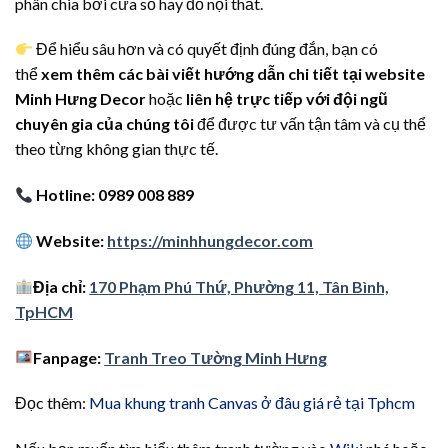
phân chia bởi cửa sổ hay đồ nội thất.
Để hiểu sâu hơn và có quyết định đúng đắn, bạn có
thể
xem thêm các bài viết hướng dẫn chi tiết tại website
Minh Hưng Decor
hoặc
liên hệ trực tiếp với đội ngũ
chuyên gia của chúng tôi
để được tư vấn tận tâm và cụ thể
theo từng không gian thực tế.
Hotline: 0989 008 889
Website:
https://minhhungdecor.com
Địa chỉ:
170 Phạm Phú Thứ, Phường 11, Tân Bình,
TpHCM
Fanpage:
Tranh Treo Tường Minh Hưng
Đọc thêm:
Mua khung tranh Canvas ở đâu giá rẻ tại Tphcm