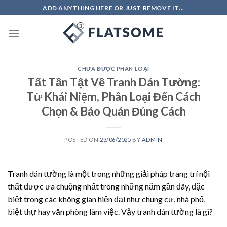
Skip
ADD ANYTHING HERE OR JUST REMOVE IT...
to
content
CHƯA ĐƯỢC PHÂN LOẠI
Tất Tần Tật Về Tranh Dán Tường:
Từ Khái Niệm, Phân Loại Đến Cách
Chọn & Bảo Quản Đúng Cách
POSTED ON
23/06/2025
BY
ADMIN
Tranh dán tường là một trong những giải pháp trang trí nội
thất được ưa chuộng nhất trong những năm gần đây, đặc
biệt trong các không gian hiện đại như chung cư, nhà phố,
biệt thự hay văn phòng làm việc. Vậy tranh dán tường là gì?