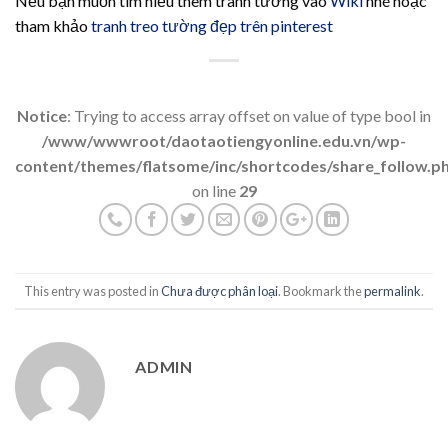
Nếu bạn muốn tìm hiểu thêm tranh tường vào
Wiki
nhé hoặc
tham khảo
tranh treo tường đẹp trên pinterest
Notice
: Trying to access array offset on value of type bool in
/www/wwwroot/daotaotiengyonline.edu.vn/wp-
content/themes/flatsome/inc/shortcodes/share_follow.p
on line
29
This entry was posted in
Chưa được phân loại
. Bookmark the
permalink
.
ADMIN