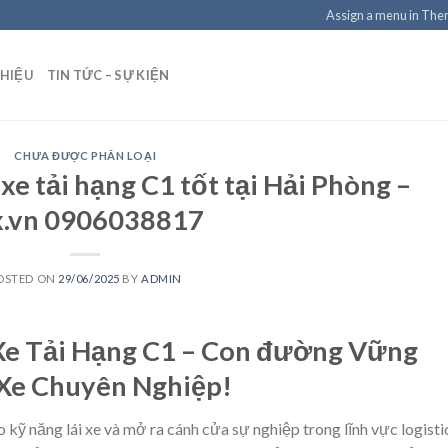
Assign a menu in Th
THIỆU
TIN TỨC – SỰ KIỆN
CHƯA ĐƯỢC PHÂN LOẠI
 xe tải hạng C1 tốt tại Hải Phòng –
x.vn 0906038817
OSTED ON
29/06/2025
BY
ADMIN
 Xe Tải Hạng C1 – Con đường Vững
 Xe Chuyên Nghiệp!
ỹ năng lái xe và mở ra cánh cửa sự nghiệp trong lĩnh vực logisti