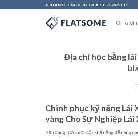
Skip
ADD ANYTHING HERE OR JUST REMOVE IT...
to
content
GIỚI 
Địa chỉ học bằng lái
bl
P
Chinh phục kỹ năng Lái
vàng Cho Sự Nghiệp Lái
Bạn đang ước mơ một khả năng để nâng cao k