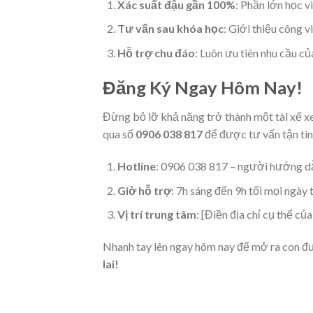
Xác suất đậu gần 100%
: Phần lớn học v
Tư vấn sau khóa học
: Giới thiệu công v
Hỗ trợ chu đáo
: Luôn ưu tiên nhu cầu củ
Đăng Ký Ngay Hôm Nay!
Đừng bỏ lỡ khả năng trở thành một tài xế xe
qua số
0906 038 817
để được tư vấn tận tìn
Hotline
: 0906 038 817 – người hướng dẫ
Giờ hỗ trợ
: 7h sáng đến 9h tối mọi ngày 
Vị trí trung tâm
: [Điền địa chỉ cụ thể của
Nhanh tay lên ngay hôm nay để mở ra con đ
lai!