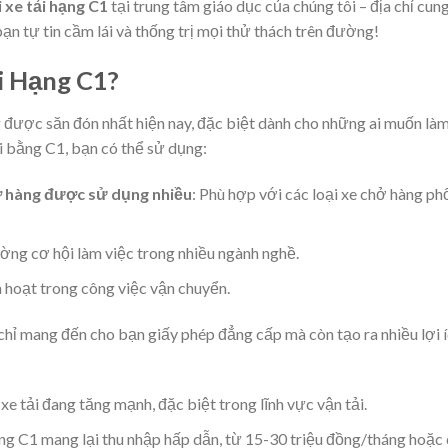
 xe tải hạng C1
tại trung tâm giáo dục của chúng tôi – địa chỉ cun
ạn tự tin cầm lái và thống trị mọi thử thách trên đường!
i Hạng C1?
g được săn đón nhất hiện nay, đặc biệt dành cho những ai muốn là
i bằng C1, bạn có thể sử dụng:
hở hàng được sử dụng nhiều
: Phù hợp với các loại xe chở hàng ph
ờng cơ hội làm việc trong nhiều ngành nghề.
nh hoạt trong công việc vận chuyển.
chỉ mang đến cho bạn giấy phép đẳng cấp mà còn tạo ra nhiều lợi 
 xe tải đang tăng mạnh, đặc biệt trong lĩnh vực vận tải.
hạng C1 mang lại thu nhập hấp dẫn, từ 15-30 triệu đồng/tháng hoặc