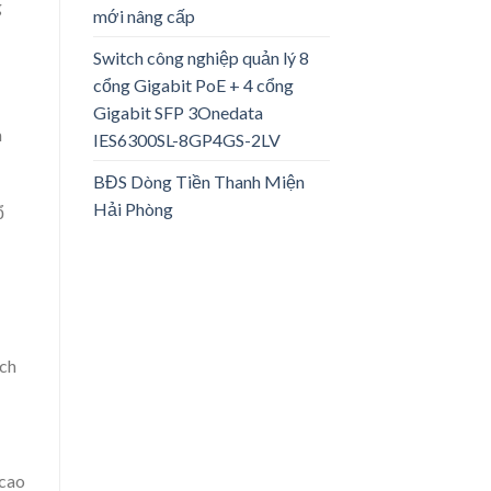
g
mới nâng cấp
Switch công nghiệp quản lý 8
cổng Gigabit PoE + 4 cổng
Gigabit SFP 3Onedata
m
IES6300SL-8GP4GS-2LV
BĐS Dòng Tiền Thanh Miện
Hải Phòng
ổ
ích
 cao