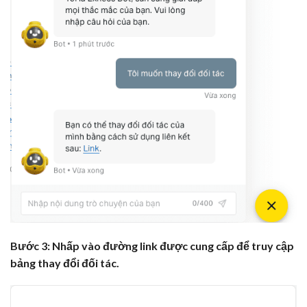
Bước 3: Nhấp vào đường link được cung cấp để truy cập
bảng thay đổi đối tác.