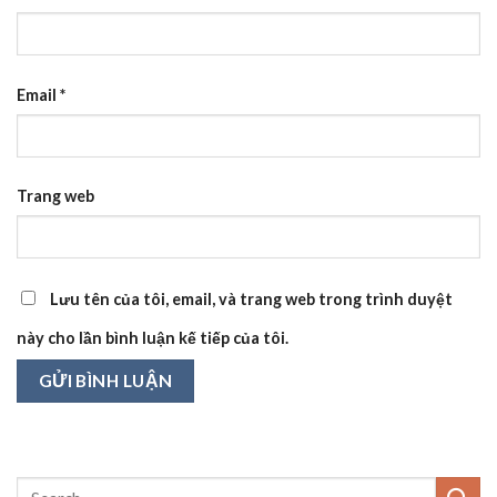
Email
*
Trang web
Lưu tên của tôi, email, và trang web trong trình duyệt
này cho lần bình luận kế tiếp của tôi.