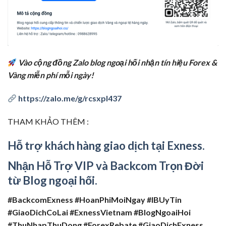
Vào cộng đồng Zalo blog ngoại hối nhận tín hiệu Forex &
Vàng miễn phí mỗi ngày!
https://zalo.me/g/rcsxpl437
THAM KHẢO THÊM :
Hỗ trợ khách hàng giao dịch tại Exness.
Nhận Hỗ Trợ VIP và Backcom Trọn Đời
từ Blog ngoại hối.
#BackcomExness #HoanPhiMoiNgay #IBUyTin
#GiaoDichCoLai #ExnessVietnam #BlogNgoaiHoi
#ThuNhapThuDong #ForexRebate #GiaoDichExness