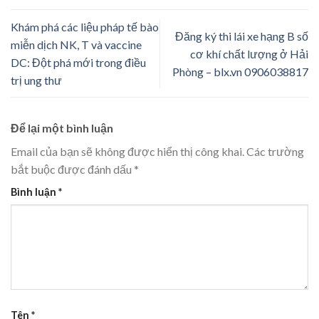
Khám phá các liệu pháp tế bào
Đăng ký thi lái xe hạng B số
miễn dịch NK, T và vaccine
cơ khí chất lượng ở Hải
DC: Đột phá mới trong điều
Phòng – blx.vn 0906038817
trị ung thư
Để lại một bình luận
Email của bạn sẽ không được hiển thị công khai.
Các trường
bắt buộc được đánh dấu
*
Bình luận
*
Tên
*