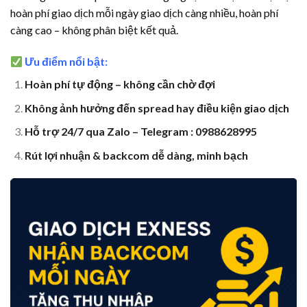
hoàn phí giao dịch mỗi ngày giao dịch càng nhiều, hoàn phí
càng cao – không phân biệt kết quả.
Ưu điểm nổi bật:
Hoàn phí tự động – không cần chờ đợi
Không ảnh hưởng đến spread hay điều kiện giao dịch
Hỗ trợ 24/7 qua Zalo – Telegram : 0988628995
Rút lợi nhuận & backcom dễ dàng, minh bạch