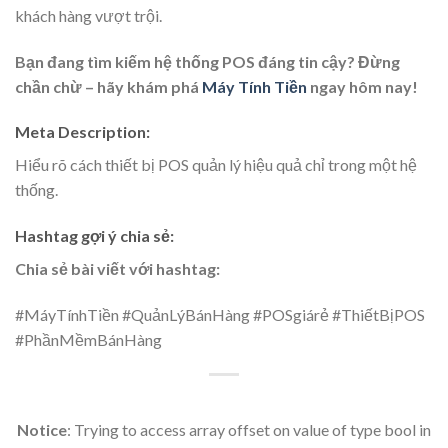
khách hàng vượt trội.
Bạn đang tìm kiếm hệ thống POS đáng tin cậy? Đừng
chần chừ – hãy khám phá
Máy Tính Tiền
ngay hôm nay!
Meta Description:
Hiểu rõ cách thiết bị POS quản lý hiệu quả chỉ trong một hệ
thống.
Hashtag gợi ý chia sẻ:
Chia sẻ bài viết với hashtag:
#MáyTínhTiền #QuảnLýBánHàng #POSgiárẻ #ThiếtBịPOS
#PhầnMềmBánHàng
Notice
: Trying to access array offset on value of type bool in