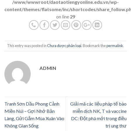
/www/wwwroot/daotaotiengyonline.edu.vn/wp-
content/themes/flatsome/inc/shortcodes/share_follow.p
on line
29
This entry was posted in
Chưa được phân loại
. Bookmark the
permalink
.
ADMIN
Tranh Sơn Dầu Phong Cảnh
Giải mã các liệu pháp tế bào
Miền Núi – Gợi Nhớ Bản
miễn dịch NK, T và vaccine
Làng, Gửi Gắm Mùa Xuân Vào
DC: Đột phá mới trong điều
Không Gian Sống
trị ung thư