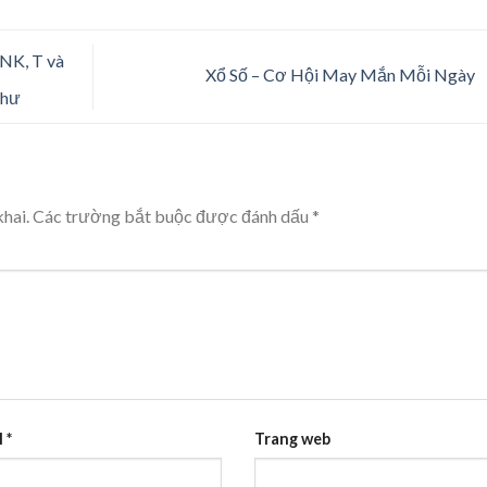
 NK, T và
Xổ Số – Cơ Hội May Mắn Mỗi Ngày
thư
hai.
Các trường bắt buộc được đánh dấu
*
l
*
Trang web