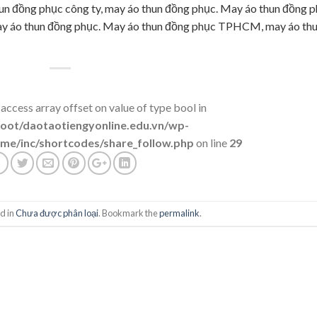
 đồng phục công ty, may áo thun đồng phục. May áo thun đồng 
ay áo thun đồng phục. May áo thun đồng phục TPHCM, may áo th
 access array offset on value of type bool in
t/daotaotiengyonline.edu.vn/wp-
me/inc/shortcodes/share_follow.php
on line
29
d in
Chưa được phân loại
. Bookmark the
permalink
.