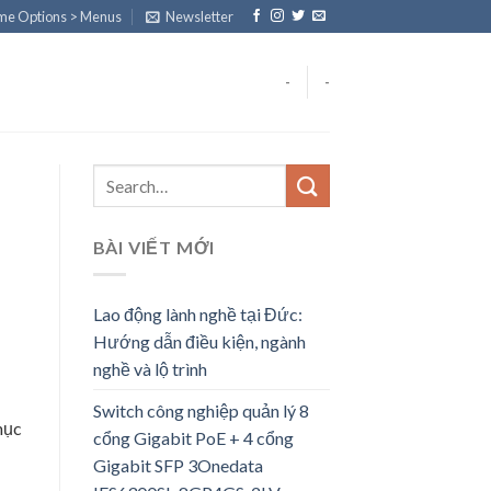
eme Options > Menus
Newsletter
-
-
BÀI VIẾT MỚI
Lao động lành nghề tại Đức:
Hướng dẫn điều kiện, ngành
nghề và lộ trình
Switch công nghiệp quản lý 8
hục
cổng Gigabit PoE + 4 cổng
Gigabit SFP 3Onedata