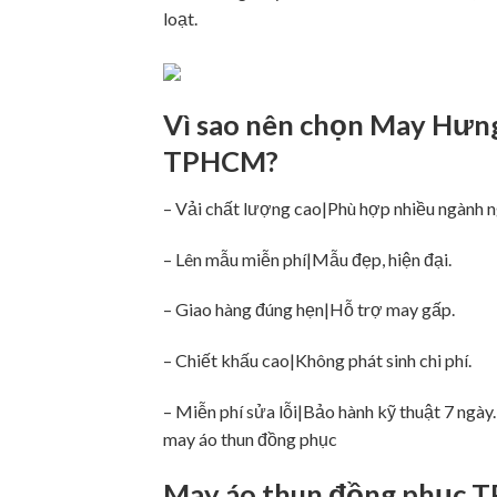
loạt.
Vì sao nên chọn May Hưng
TPHCM?
– Vải chất lượng cao|Phù hợp nhiều ngành 
– Lên mẫu miễn phí|Mẫu đẹp, hiện đại.
– Giao hàng đúng hẹn|Hỗ trợ may gấp.
– Chiết khấu cao|Không phát sinh chi phí.
– Miễn phí sửa lỗi|Bảo hành kỹ thuật 7 ng
may áo thun đồng phục
May áo thun đồng phục T