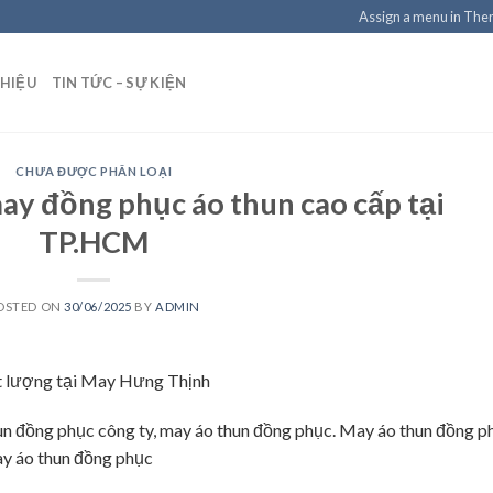
Assign a menu in Th
THIỆU
TIN TỨC – SỰ KIỆN
CHƯA ĐƯỢC PHÂN LOẠI
ay đồng phục áo thun cao cấp tại
TP.HCM
OSTED ON
30/06/2025
BY
ADMIN
ất lượng tại May Hưng Thịnh
hun đồng phục công ty, may áo thun đồng phục. May áo thun đồng p
y áo thun đồng phục