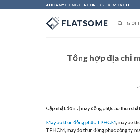
Skip
ADD ANYTHING HERE OR JUST REMOVE IT...
to
content
GIỚI 
Tổng hợp địa chỉ m
P
Cập nhật đơn vị may đồng phục áo thun ch
May áo thun đồng phục TPHCM
, may áo t
TPHCM, may áo thun đồng phục công ty, ma