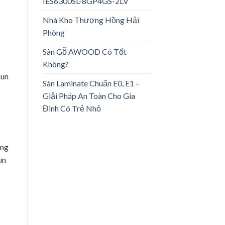
IES6300SL-8GP4GS-2LV
Nhà Kho Thượng Hồng Hải
Phòng
Sàn Gỗ AWOOD Có Tốt
Không?
hun
Sàn Laminate Chuẩn E0, E1 –
Giải Pháp An Toàn Cho Gia
Đình Có Trẻ Nhỏ
ung
un