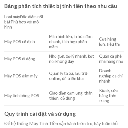
Bảng phân tích thiết bị tính tiền theo nhu cầu
Loại máyĐặc điểm nổi
bậtPhù hợp với mô
hình
Màn hình lớn, in hóa đơn
Cửa hàng
Máy POS cố định
nhanh, tích hợp phần
lớn, siêu thị
mềm
Nhỏ gọn, xử lý nhanh, kết
Quán cà phê,
Máy POS di động
nối không dây
nhà hàng nhỏ
Doanh
Quản lý từ xa, lưu trữ
Máy POS đám mây
nghiệp đa chi
online, dễ triển khai
nhánh
Kiosk, cửa
Giao diện cảm ứng, thân
Máy tính bảng POS
hàng thời
thiện, dễ dùng
trang
Quy trình cài đặt và sử dụng
Để hệ thống Máy Tính Tiền vận hành trơn tru, hãy tuân thủ