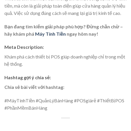
tiền, mà còn là giải pháp toàn diện giúp cửa hàng quản lý hiệu
quả. Việc sử dụng đúng cách sẽ mang lại giá trị kinh tế cao.
Bạn đang tìm kiếm giải pháp phù hợp? Đừng chần chừ –
hãy khám phá
Máy Tính Tiền
ngay hôm nay!
Meta Description:
Khám phá cách thiết bị POS giúp doanh nghiệp chỉ trong một
hệ thống.
Hashtag gợi ý chia sẻ:
Chia sẻ bài viết với hashtag:
#MáyTínhTiền #QuảnLýBánHàng #POSgiárẻ #ThiếtBịPOS
#PhầnMềmBánHàng