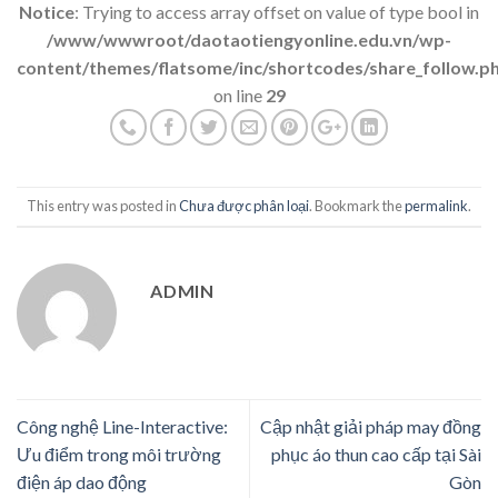
Notice
: Trying to access array offset on value of type bool in
/www/wwwroot/daotaotiengyonline.edu.vn/wp-
content/themes/flatsome/inc/shortcodes/share_follow.p
on line
29
This entry was posted in
Chưa được phân loại
. Bookmark the
permalink
.
ADMIN
Công nghệ Line-Interactive:
Cập nhật giải pháp may đồng
Ưu điểm trong môi trường
phục áo thun cao cấp tại Sài
điện áp dao động
Gòn