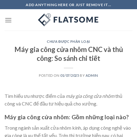
Skip
ADD ANYTHING HERE OR JUST REMOVE IT...
to
content
CHƯA ĐƯỢC PHÂN LOẠI
Máy gia công cửa nhôm CNC và thủ
công: So sánh chi tiết
POSTED ON
01/07/2025
BY
ADMIN
Tìm hiểu ưu nhược điểm của
máy gia công cửa nhôm
thủ
công và CNC để đầu tư hiệu quả cho xưởng.
Máy gia công cửa nhôm: Gồm những loại nào?
Trong ngành sản xuất cửa nhôm kính, áp dụng công nghệ vào
gia công là xu thế tất yếu. Trên thị trường hiện nay, có hai