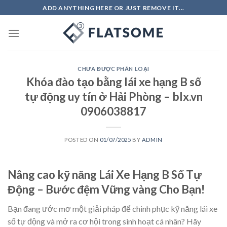
Skip
ADD ANYTHING HERE OR JUST REMOVE IT...
to
content
CHƯA ĐƯỢC PHÂN LOẠI
Khóa đào tạo bằng lái xe hạng B số
tự động uy tín ở Hải Phòng – blx.vn
0906038817
POSTED ON
01/07/2025
BY
ADMIN
Nâng cao kỹ năng Lái Xe Hạng B Số Tự
Động – Bước đệm Vững vàng Cho Bạn!
Bạn đang ước mơ một giải pháp để chinh phục kỹ năng lái xe
số tự động và mở ra cơ hội trong sinh hoạt cá nhân? Hãy