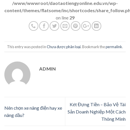
/www/wwwroot/daotaotiengyonline.edu.vn/wp-
content/themes/flatsome/inc/shortcodes/share_follow.p
on line
29
This entry was posted in
Chưa được phân loại
. Bookmark the
permalink
.
ADMIN
Két Đựng Tiền – Bảo Vệ Tài
Nên chọn xe nâng điện hay xe
Sản Doanh Nghiệp Một Cách
nâng dầu?
Thông Minh