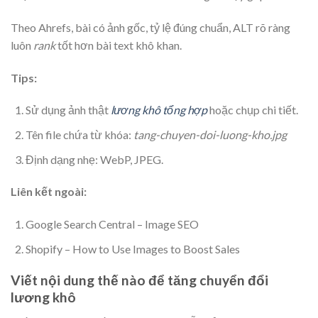
Theo Ahrefs, bài có ảnh gốc, tỷ lệ đúng chuẩn, ALT rõ ràng
luôn
rank
tốt hơn bài text khô khan.
Tips:
Sử dụng ảnh thật
lương khô tổng hợp
hoặc chụp chi tiết.
Tên file chứa từ khóa:
tang-chuyen-doi-luong-kho.jpg
Định dạng nhẹ: WebP, JPEG.
Liên kết ngoài:
Google Search Central – Image SEO
Shopify – How to Use Images to Boost Sales
Viết nội dung thế nào để tăng chuyển đổi
lương khô