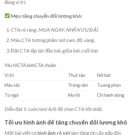
đúng vị trí.
Mẹo tăng chuyển đổi lương khô:
CTA rõ ràng:
MUA NGAY
,
NHẬN ƯU ĐÃI
.
Màu CTA tương phản: nút cam, đỏ, vàng.
Đặt CTA lặp lại: đầu bài, giữa bài, cuối bài.
Yếu tốCTA kémCTA chuẩn
Vị trí
Thụt sâu
Nổi bật
Màu sắc
Trùng nền
Tương phản
Từ ngữ
Mơ hồ
Chỉ hành động
Diễn đạt 1: Luôn test A/B để chọn CTA tốt nhất.
Tối ưu hình ảnh để tăng chuyển đổi lương khô
Một bài viết có
hình ảnh rõ nét
làm tăng tin cậy gấp đôi.