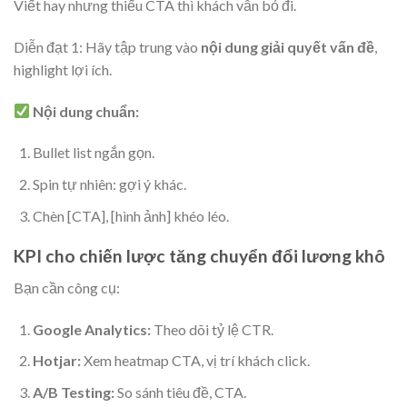
Viết hay nhưng thiếu CTA thì khách vẫn bỏ đi.
Diễn đạt 1: Hãy tập trung vào
nội dung giải quyết vấn đề
,
highlight lợi ích.
Nội dung chuẩn:
Bullet list ngắn gọn.
Spin tự nhiên: gợi ý khác.
Chèn [CTA], [hình ảnh] khéo léo.
KPI cho chiến lược tăng chuyển đổi lương khô
Bạn cần công cụ:
Google Analytics:
Theo dõi tỷ lệ CTR.
Hotjar:
Xem heatmap CTA, vị trí khách click.
A/B Testing:
So sánh tiêu đề, CTA.