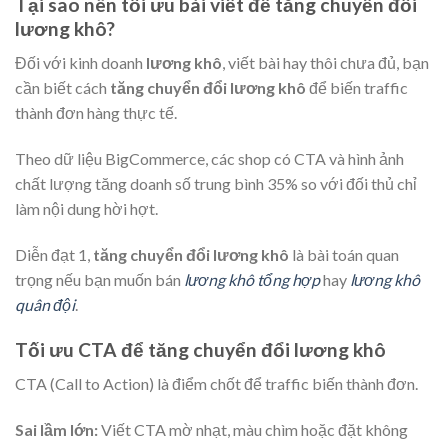
Tại sao nên tối ưu bài viết để tăng chuyển đổi
lương khô?
Đối với kinh doanh
lương khô
, viết bài hay thôi chưa đủ, bạn
cần biết cách
tăng chuyển đổi lương khô
để biến traffic
thành đơn hàng thực tế.
Theo dữ liệu BigCommerce, các shop có CTA và hình ảnh
chất lượng tăng doanh số trung bình 35% so với đối thủ chỉ
làm nội dung hời hợt.
Diễn đạt 1,
tăng chuyển đổi lương khô
là bài toán quan
trọng nếu bạn muốn bán
lương khô tổng hợp
hay
lương khô
quân đội
.
Tối ưu CTA để tăng chuyển đổi lương khô
CTA (Call to Action) là điểm chốt để traffic biến thành đơn.
Sai lầm lớn:
Viết CTA mờ nhạt, màu chìm hoặc đặt không