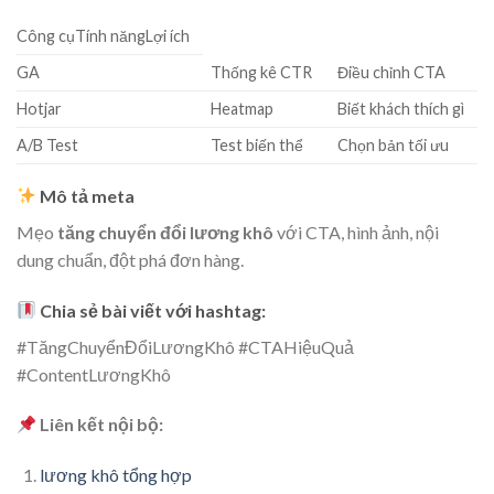
Công cụTính năngLợi ích
GA
Thống kê CTR
Điều chỉnh CTA
Hotjar
Heatmap
Biết khách thích gì
A/B Test
Test biến thể
Chọn bản tối ưu
Mô tả meta
Mẹo
tăng chuyển đổi lương khô
với CTA, hình ảnh, nội
dung chuẩn, đột phá đơn hàng.
Chia sẻ bài viết với hashtag:
#TăngChuyểnĐổiLươngKhô #CTAHiệuQuả
#ContentLươngKhô
Liên kết nội bộ:
lương khô tổng hợp