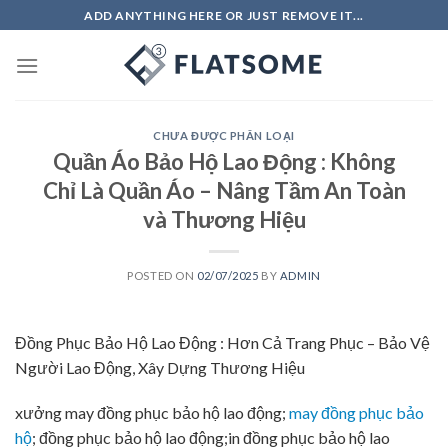
Skip
ADD ANYTHING HERE OR JUST REMOVE IT...
to
content
CHƯA ĐƯỢC PHÂN LOẠI
Quần Áo Bảo Hộ Lao Động : Không
Chỉ Là Quần Áo – Nâng Tầm An Toàn
và Thương Hiệu
POSTED ON
02/07/2025
BY
ADMIN
Đồng Phục Bảo Hộ Lao Động : Hơn Cả Trang Phục – Bảo Vệ
Người Lao Động, Xây Dựng Thương Hiệu
xưởng may đồng phục bảo hộ lao động;
may đồng phục bảo
hộ
; đồng phục bảo hộ lao động;in đồng phục bảo hộ lao