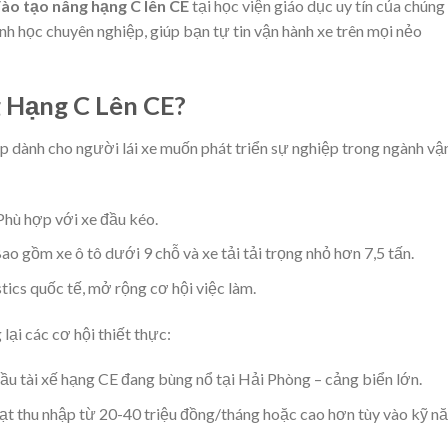
ào tạo nâng hạng C lên CE
tại học viện giáo dục uy tín của chúng 
nh học chuyên nghiệp, giúp bạn tự tin vận hành xe trên mọi nẻo
 Hạng C Lên CE?
p dành cho người lái xe muốn phát triển sự nghiệp trong ngành vậ
 Phù hợp với xe đầu kéo.
Bao gồm xe ô tô dưới 9 chỗ và xe tải tải trọng nhỏ hơn 7,5 tấn.
tics quốc tế, mở rộng cơ hội việc làm.
ại các cơ hội thiết thực:
cầu tài xế hạng CE đang bùng nổ tại Hải Phòng – cảng biển lớn.
 đạt thu nhập từ 20-40 triệu đồng/tháng hoặc cao hơn tùy vào kỹ n