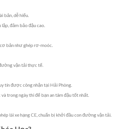
ài bản, dễ hiểu.
ả lập, đảm bảo đậu cao.
c cơ bản như ghép rơ-moóc.
đường vận tải thực tế.
 uy tín được công nhận tại Hải Phòng.
 và trong ngày thi để bạn an tâm đậu tốt nhất.
phép lái xe hạng CE, chuẩn bị khởi đầu con đường vận tải.
Khóa Học?