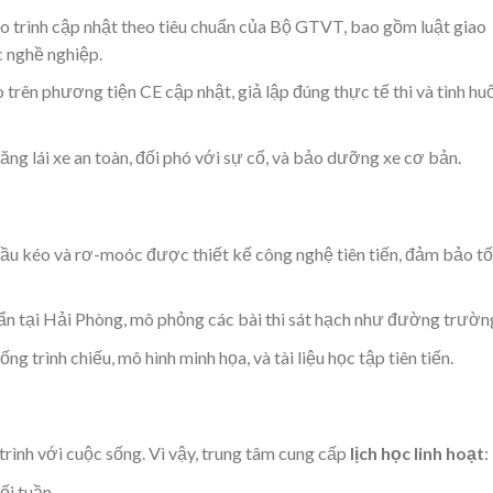
áo trình cập nhật theo tiêu chuẩn của Bộ GTVT, bao gồm luật giao
c nghề nghiệp.
 trên phương tiện CE cập nhật, giả lập đúng thực tế thi và tình hu
ăng lái xe an toàn, đối phó với sự cố, và bảo dưỡng xe cơ bản.
đầu kéo và rơ-moóc được thiết kế công nghệ tiên tiến, đảm bảo tố
uẩn tại Hải Phòng, mô phỏng các bài thi sát hạch như đường trườn
ng trình chiếu, mô hình minh họa, và tài liệu học tập tiên tiến.
 trình với cuộc sống. Vì vậy, trung tâm cung cấp
lịch học linh hoạt
:
ối tuần.