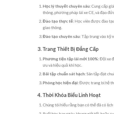
Học lý thuyết chuyên sâu
: Cung cấp gi
thông, phương pháp lái xe CE, và đạo đứ
Đào tạo thực tế
: Học viên được đào tạo
giao thông.
Đào tạo chuyên sâu
: Tập trung vào kỹ n
3. Trang Thiết Bị Đẳng Cấp
Phương tiện tập lái mới 100%
: Đội xe 
ưu và hiệu quả khi học.
Bãi tập chuẩn sát hạch
: Sân tập đạt ch
Phòng học hiện đại
: Được trang bị hệ thố
4. Thời Khóa Biểu Linh Hoạt
Chúng tôi hiểu rằng bạn có thể đã có lịch
Buổi học ban ngày, khung giờ tối, hoặc cu