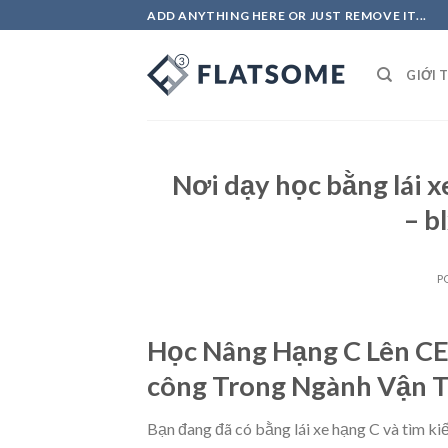
Skip
ADD ANYTHING HERE OR JUST REMOVE IT...
to
content
GIỚI 
Nơi dạy học bằng lái x
– b
P
Học Nâng Hạng C Lên CE
công Trong Ngành Vận T
Bạn đang đã có bằng lái xe hạng C và tìm ki