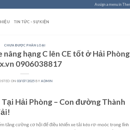
Assign a menu in Th
THIỆU
TIN TỨC – SỰ KIỆN
CHƯA ĐƯỢC PHÂN LOẠI
e nâng hạng C lên CE tốt ở Hải Phòng
lx.vn 0906038817
OSTED ON
03/07/2025
BY
ADMIN
 Tại Hải Phòng – Con đường Thành
ải!
ếm tăng cường cơ hội để điều khiển xe tải kéo rơ-moóc trong lĩnh