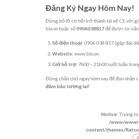
Đăng Ký Ngay Hôm Nay!
Đừng bỏ lỡ cơ hội trở thành tài xế CE với g
blx.vn hoặc số
0906038817
để được tư vấn c
Số điện thoại
: 0906 038 817 (gặp đại diệ
Website
: www.blx.vn.
Giờ hỗ trợ
: 7h00 – 21h00 suốt tuần tron
Đừng chần chừ ngay hôm nay để đón nhận c
đảm bảo tương lai!
Notice
: Trying to
/www/wwwroo
content/themes/flatso