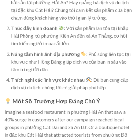
hải sản tại phường Hải An? Hay quảng bá dịch vụ du lịch
tại đặc khu Cát Hải? Chúng tôi cam kết sản phẩm của bạn
chạm đúng khách hàng vào thời gian lý tưởng.
Thúc đẩy kinh doanh
: Với sản phẩm lan tỏa tại khắp
Hải Phòng, từ phường Kiến An đến xã An Thắng, cơ hội
tìm kiếm người mua rất lớn.
Nâng tầm hình ảnh địa phương
: Phủ sóng liên tục tại
khu vực như Hồng Bàng giúp dịch vụ của bạn in sâu vào
tâm trí người dân.
Thích nghi các lĩnh vực khác nhau
: Dù bạn cung cấp
dịch vụ du lịch, chúng tôi có giải pháp phù hợp.
Một Số Trường Hợp Đáng Chú Ý
Imagine a seafood restaurant in phường Hải An that saw a
40% surge in customers after our campaign reached local
groups in phường Cát Dài and xã An Lư. Or a boutique hotel
in đặc khu Cát Hải that attracted tourists from phường Đồ