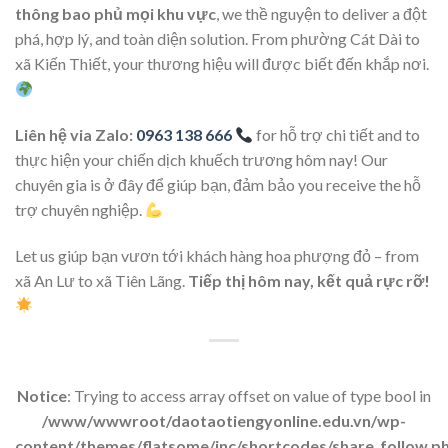
thông bao phủ mọi khu vực
, we thề nguyện to deliver a đột
phá, hợp lý, and toàn diện solution. From phường Cát Dài to
xã Kiến Thiết, your thương hiệu will được biết đến khắp nơi.
Liên hệ via Zalo:
0963 138 666
for hỗ trợ chi tiết and to
thực hiện your chiến dịch khuếch trương hôm nay! Our
chuyên gia is ở đây để giúp bạn, đảm bảo you receive the hỗ
trợ chuyên nghiệp.
Let us giúp bạn vươn tới khách hàng hoa phượng đỏ – from
xã An Lư to xã Tiên Lãng.
Tiếp thị hôm nay, kết quả rực rỡ!
Notice
: Trying to access array offset on value of type bool in
/www/wwwroot/daotaotiengyonline.edu.vn/wp-
content/themes/flatsome/inc/shortcodes/share_follow.p