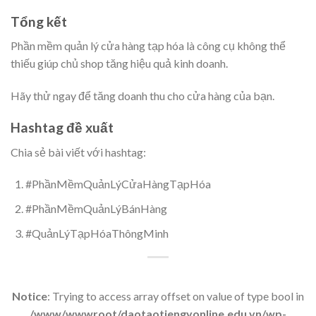
Tổng kết
Phần mềm quản lý cửa hàng tạp hóa là công cụ không thể
thiếu giúp chủ shop tăng hiệu quả kinh doanh.
Hãy thử ngay để tăng doanh thu cho cửa hàng của bạn.
Hashtag đề xuất
Chia sẻ bài viết với hashtag:
#PhầnMềmQuảnLýCửaHàngTạpHóa
#PhầnMềmQuảnLýBánHàng
#QuảnLýTạpHóaThôngMinh
Notice
: Trying to access array offset on value of type bool in
/www/wwwroot/daotaotiengyonline.edu.vn/wp-