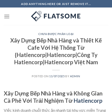
Skip
ADD ANYTHING HERE OR JUST REMOVE IT...
to
content
CHƯA ĐƯỢC PHÂN LOẠI
Xây Dựng Bếp Nhà Hàng và Thiết Kế
Cafe Với Hệ Thống Từ
{Hatiencorp|Hatiencorp|Công Ty
Hatiencorp|Hatiencorp Việt Nam
POSTED ON
11/07/2025
BY
ADMIN
Xây Dựng Bếp Nhà Hàng và Không Gian
Cà Phê Với Trải Nghiệm Từ
Hatiencorp
Việc kinh doanh chuỗi thức ăn nhanh tại khu vực miền Trung