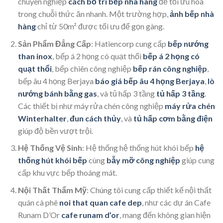
chuyên nghiệp
cách bố trí bếp nhà hàng
để tối ưu hóa
trong chuỗi thức ăn nhanh. Một trường hợp,
ảnh bếp nhà
hàng
chỉ từ 50m² được tối ưu để gọn gàng.
Sản Phẩm Đẳng Cấp
: Hatiencorp cung cấp
bếp nướng
than inox
, bếp á 2 họng có quạt thổi
bếp á 2 họng có
quạt thổi
, bếp chiên công nghiệp
bếp rán công nghiệp
,
bếp âu 4 họng Berjaya
báo giá bếp âu 4 họng Berjaya
,
lò
nướng bánh bằng gas
, và tủ hấp 3 tầng
tủ hấp 3 tầng
.
Các thiết bị như máy rửa chén công nghiệp
máy rửa chén
Winterhalter
,
đun cách thủy
, và
tủ hấp cơm bằng điện
giúp độ bền vượt trội.
Hệ Thống Vệ Sinh
: Hệ thống hệ thống hút khói bếp
hệ
thống hút khói bếp
cùng
bẫy mỡ công nghiệp
giúp cung
cấp khu vực bếp thoáng mát.
Nội Thất Thẩm Mỹ
: Chúng tôi cung cấp thiết kế nội thất
quán cà phê
noi that quan cafe dep
, như các dự án Cafe
Runam D’Or
cafe runam d’or
, mang đến không gian hiện