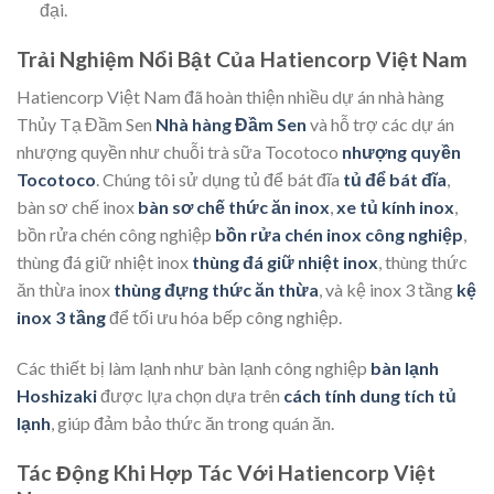
đại.
Trải Nghiệm Nổi Bật Của Hatiencorp Việt Nam
Hatiencorp Việt Nam đã hoàn thiện nhiều dự án nhà hàng
Thủy Tạ Đầm Sen
Nhà hàng Đầm Sen
và hỗ trợ các dự án
nhượng quyền như chuỗi trà sữa Tocotoco
nhượng quyền
Tocotoco
. Chúng tôi sử dụng tủ để bát đĩa
tủ để bát đĩa
,
bàn sơ chế inox
bàn sơ chế thức ăn inox
,
xe tủ kính inox
,
bồn rửa chén công nghiệp
bồn rửa chén inox công nghiệp
,
thùng đá giữ nhiệt inox
thùng đá giữ nhiệt inox
, thùng thức
ăn thừa inox
thùng đựng thức ăn thừa
, và kệ inox 3 tầng
kệ
inox 3 tầng
để tối ưu hóa bếp công nghiệp.
Các thiết bị làm lạnh như bàn lạnh công nghiệp
bàn lạnh
Hoshizaki
được lựa chọn dựa trên
cách tính dung tích tủ
lạnh
, giúp đảm bảo thức ăn trong quán ăn.
Tác Động Khi Hợp Tác Với Hatiencorp Việt