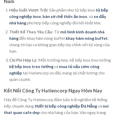
Nam
Hiệu Suất Vượt Trội
: Sản phẩm như tủ bếp inox
tủ bếp
công nghiệp inox
,
bàn sơ chế thức ăn inox
, và
xe đẩy
nhà hàng
phù hợp bếp công nghiệp đòi hỏi khắt khe.
Thiết Kế Theo Yêu Cầu
: Từ
mô hình kinh doanh nhà
hàng
đến khay hâm nóng buffet
khay hâm nóng buffet
,
chúng tôi tạo ra không gian bếp tùy chỉnh với kỳ vọng của
bạn.
Chi Phí Hợp Lý
: Một trường hợp, kệ bếp inox treo tường
kệ bếp inox treo tường
và
mua tủ nấu cơm công
nghiệp
tại Hatiencorp ưu đãi, mang lại chất lượng cho
quán cà phê.
Kết Nối Công Ty Hatiencorp Ngay Hôm Nay
Hãy để Công Ty Hatiencorp đảm bảo trải nghiệm hệ thống
bếp chuyên dụng
thiết bị bếp công nghiệp Đà Nẵng
và
noi
that quan cafe dep
cho nhà hàng của bạn. Vào ngay trang