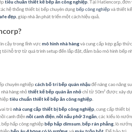
iệp
tiêu chuẩn thiết kế bếp ăn công nghiệp
. Tại Hatiencorp, đơn 
 các hệ thống thiết bị bếp chuyên dụng
bếp công nghiệp
và thiết k
cafe đẹp
, giúp nhà ăn phát triển một cách hiệu quả.
ncorp?
in cậy trong lĩnh vực
mô hình nhà hàng
và cung cấp kẹp gắp thức
ng tôi hỗ trợ từ quá trình setup đến lắp đặt, đảm bảo mô hình bếp n
bếp chuyên nghiệp
cách bố trí bếp quán nhậu
để nâng cao năng su
p nhà hàng nhỏ
thiết kế bếp quán ăn nhỏ
chỉ từ 50m² được xây d
ghiệp
tiêu chuẩn thiết kế bếp ăn công nghiệp
.
vai trò
nhà cung cấp thiết bị bếp công nghiệp
, cung cấp thiết bị
nồi canh điện
nồi canh điện
,
nồi nấu phở 3 ngăn
, các kiểu lò nướ
, bếp hấp công nghiệp
bếp hấp dimsum
,
bếp rán phẳng
, lò nướn
nghiệp
bếp âu 4 họng có lò nướng
, và
máy trộn bột
. Để bảo trì,