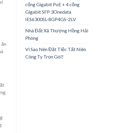
vị
cổng Gigabit PoE + 4 cổng
ế
Gigabit SFP 3Onedata
IES6300SL-8GP4GS-2LV
Nhà Đất Xã Thượng Hồng Hải
Phòng
 ăn
Vì Sao Nên Đặt Tiệc Tất Niên
hà
Công Ty Trọn Gói?
ất
ựng
ng
g