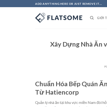
Skip
ADD ANYTHING HERE OR JUST REMOVE IT...
to
content
GIỚI 
Xây Dựng Nhà Ăn và
P
Chuẩn Hóa Bếp Quán Ăn 
Từ Hatiencorp
Quản lý nhà ăn tại khu vực miền Nam đòi h