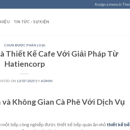
Assign a menu in Th
THIỆU
TIN TỨC – SỰ KIỆN
CHƯA ĐƯỢC PHÂN LOẠI
 Thiết Kế Cafe Với Giải Pháp Từ
Hatiencorp
OSTED ON
12/07/2025
BY
ADMIN
và Không Gian Cà Phê Với Dịch Vụ
ỏi một bếp công nghiệp được thiết kế bếp quán ăn nhỏ
thiết kế b