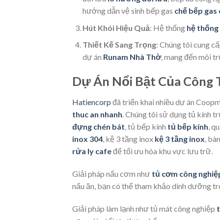
hướng dẫn vệ sinh bếp gas
chế bếp gas
Hút Khói Hiệu Quả
: Hệ thống
hệ thống
Thiết Kế Sang Trọng
: Chúng tôi cung cấ
dự án
Runam Nhà Thờ
, mang đến môi tr
Dự Án Nổi Bật Của Công 
Hatiencorp
đã triển khai nhiều dự án Coo
thuc an nhanh
. Chúng tôi sử dụng tủ kính 
đựng chén bát
, tủ bếp kính
tủ bếp kính
, q
inox 304
, kệ 3 tầng inox
kệ 3 tầng inox
, bà
rửa ly cafe
để tối ưu hóa khu vực lưu trữ.
Giải pháp nấu cơm như
tủ cơm công nghiệ
nấu ăn, bạn có thể tham khảo dinh dưỡng t
Giải pháp làm lạnh như tủ mát công nghiệp