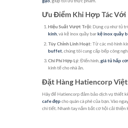
gạo
, giúp tối ưu thực phẩm.
Ưu Điểm Khi Hợp Tác Với
Hiệu Suất Vượt Trội
: Dụng cụ như tủ 
kính
, và kệ inox quầy bar
kệ inox quầy b
Tùy Chỉnh Linh Hoạt
: Từ các mô hình k
buffet
, chúng tôi cung cấp bếp công ng
Chi Phí Hợp Lý
: Điển hình,
giá tủ hấp c
kinh tế cho nhà ăn.
Đặt Hàng Hatiencorp Vi
Hãy để Hatiencorp đảm bảo dịch vụ thiết k
cafe đẹp
cho quán cà phê của bạn. Vào nga
chi tiết. Nhanh tay nắm bắt cơ hội cải thiện