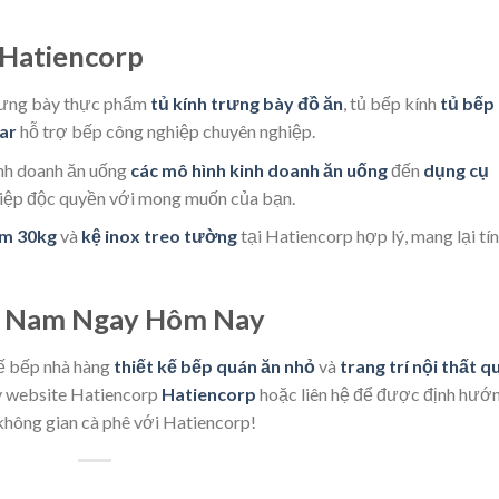
 Hatiencorp
trưng bày thực phẩm
tủ kính trưng bày đồ ăn
, tủ bếp kính
tủ bếp
ar
hỗ trợ bếp công nghiệp chuyên nghiệp.
inh doanh ăn uống
các mô hình kinh doanh ăn uống
đến
dụng cụ
hiệp độc quyền với mong muốn của bạn.
ơm 30kg
và
kệ inox treo tường
tại Hatiencorp hợp lý, mang lại tí
ệt Nam Ngay Hôm Nay
ế bếp nhà hàng
thiết kế bếp quán ăn nhỏ
và
trang trí nội thất q
y website Hatiencorp
Hatiencorp
hoặc liên hệ để được định hướ
 không gian cà phê với Hatiencorp!