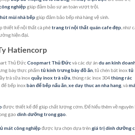
 công nghiệp
giúp đảm bảo sự an toàn vượt trội.
 hút mùi nhà bếp
giúp đảm bảo bếp nhà hàng vệ sinh.
p thiết kế nội thất cà phê
trang trí nội thất quán cafe đẹp
, như 
ường hiện đại.
Ty Hatiencorp
pmart Thủ Đức
Coopmart Thủ Đức
và các dự án
du an kinh doan
trưng bày thực phẩm
tủ kính trưng bày đồ ăn
, tủ chén bát inox
tủ
uầy trà sữa inox
quầy inox trà sữa
, thùng rác inox 304
thùng rác
n để bếp inox
bàn để bếp nấu ăn
,
xe day thuc an nha hang
, và
m
p
được thiết kế để giúp chất lượng cơm. Để hiểu thêm về nguyên 
rong gạo
dinh dưỡng trong gạo
.
tủ mát công nghiệp
được lựa chọn dựa trên
giá trị dinh dưỡng 