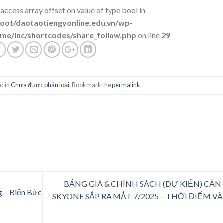
 access array offset on value of type bool in
t/daotaotiengyonline.edu.vn/wp-
me/inc/shortcodes/share_follow.php
on line
29
d in
Chưa được phân loại
. Bookmark the
permalink
.
BẢNG GIÁ & CHÍNH SÁCH (DỰ KIẾN) CĂN
 – Biến Bức
SKYONE SẮP RA MẮT 7/2025 – THỜI ĐIỂM V