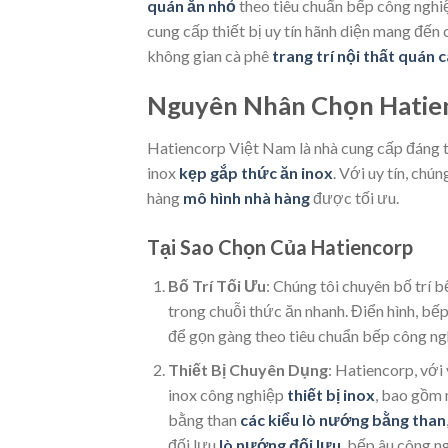
quán ăn nhỏ
theo tiêu chuẩn bếp công ngh
cung cấp thiết bị uy tín hãnh diện mang đến
không gian cà phê
trang trí nội thất quán 
Nguyên Nhân Chọn Hatie
Hatiencorp Việt Nam là nhà cung cấp đáng t
inox
kẹp gắp thức ăn inox
. Với uy tín, chú
hàng
mô hình nhà hàng
được tối ưu.
Tại Sao Chọn Của Hatiencorp
Bố Trí Tối Ưu
: Chúng tôi chuyên bố trí 
trong chuỗi thức ăn nhanh. Điển hình, bế
để gọn gàng theo tiêu chuẩn bếp công n
Thiết Bị Chuyên Dụng
: Hatiencorp, với 
inox công nghiệp
thiết bị inox
, bao gồm 
bằng than
các kiểu lò nướng bằng than
đối lưu
lò nướng đối lưu
, bếp âu công 