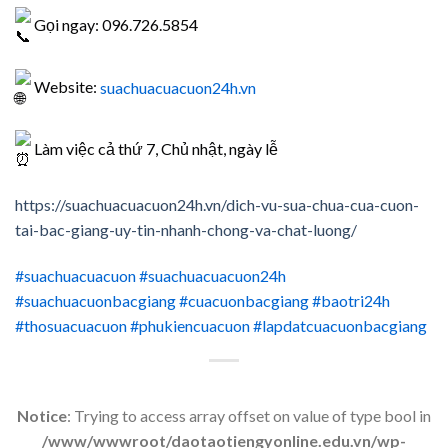
Gọi ngay: 096.726.5854
Website:
suachuacuacuon24h.vn
Làm việc cả thứ 7, Chủ nhật, ngày lễ
https://suachuacuacuon24h.vn/dich-vu-sua-chua-cua-cuon-
tai-bac-giang-uy-tin-nhanh-chong-va-chat-luong/
#suachuacuacuon
#suachuacuacuon24h
#suachuacuonbacgiang
#cuacuonbacgiang
#baotri24h
#thosuacuacuon
#phukiencuacuon
#lapdatcuacuonbacgiang
Notice
: Trying to access array offset on value of type bool in
/www/wwwroot/daotaotiengyonline.edu.vn/wp-