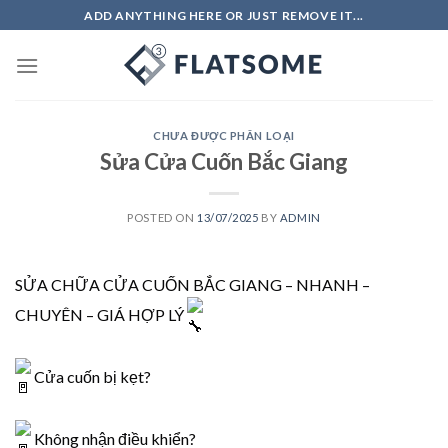
Skip
ADD ANYTHING HERE OR JUST REMOVE IT...
to
content
CHƯA ĐƯỢC PHÂN LOẠI
Sửa Cửa Cuốn Bắc Giang
POSTED ON
13/07/2025
BY
ADMIN
SỬA CHỮA CỬA CUỐN BẮC GIANG – NHANH –
CHUYÊN – GIÁ HỢP LÝ
Cửa cuốn bị kẹt?
Không nhận điều khiển?