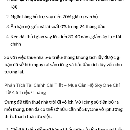
tại)
Ngân hàng hỗ trợ vay đến 70% giá trị căn hộ
Ân hạn nợ gốc và lãi suất 0% trong 24 tháng đầu
Kéo dài thời gian vay lên đến 30-40 năm, giảm áp lực tài
chính
So với việc thuê nhà 5-6 triệu/tháng không tích lũy được gì,
bạn đã sở hữu ngay tài sản riêng và bắt đầu tích lũy vốn cho
tương lai.
Phân Tích Tài Chính Chi Tiết – Mua Căn Hộ SkyOne Chỉ
Từ 4,5 Triệu/Tháng
Đừng để tiền thuê nhà trôi đi vô ích. Với cùng số tiền bỏ ra
mỗi tháng, bạn đã có thể sở hữu căn hộ SkyOne với phương
thức thanh toán ưu việt:
Chỉ 4,5 triệu đồng/tháng
(thấp hơn cả tiền thuê nhà hiện