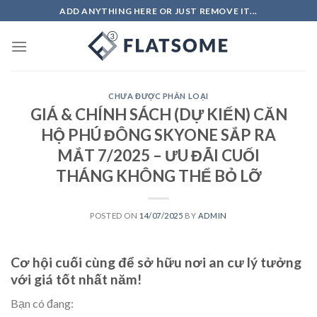
Skip
ADD ANYTHING HERE OR JUST REMOVE IT...
to
content
CHƯA ĐƯỢC PHÂN LOẠI
GIÁ & CHÍNH SÁCH (DỰ KIẾN) CĂN
HỘ PHÚ ĐÔNG SKYONE SẮP RA
MẮT 7/2025 – ƯU ĐÃI CUỐI
THÁNG KHÔNG THỂ BỎ LỠ
POSTED ON
14/07/2025
BY
ADMIN
Cơ hội cuối cùng để sở hữu nơi an cư lý tưởng
với giá tốt nhất năm!
Bạn có đang: