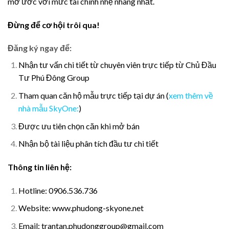
mơ ước với mức tài chính nhẹ nhàng nhất.
Đừng để cơ hội trôi qua!
Đăng ký ngay để:
Nhận tư vấn chi tiết từ chuyên viên trực tiếp từ Chủ Đầu
Tư Phú Đông Group
Tham quan căn hộ mẫu trực tiếp tại dự án (
xem thêm về
nhà mẫu SkyOne:
)
Được ưu tiên chọn căn khi mở bán
Nhận bộ tài liệu phân tích đầu tư chi tiết
Thông tin liên hệ:
Hotline: 0906.536.736
Website: www.phudong-skyone.net
Email:
trantan.phudonggroup@gmail.com