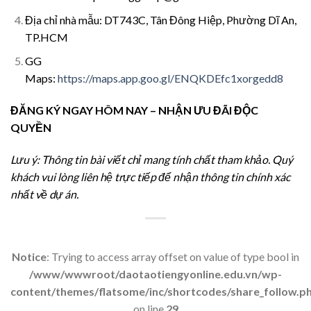
Địa chỉ nhà mẫu: DT743C, Tân Đông Hiệp, Phường Dĩ An,
TP.HCM
GG
Maps:
https://maps.app.goo.gl/ENQKDEfc1xorgedd8
ĐĂNG KÝ NGAY HÔM NAY – NHẬN ƯU ĐÃI ĐỘC
QUYỀN
Lưu ý: Thông tin bài viết chỉ mang tính chất tham khảo. Quý
khách vui lòng liên hệ trực tiếp để nhận thông tin chính xác
nhất về dự án.
Notice
: Trying to access array offset on value of type bool in
/www/wwwroot/daotaotiengyonline.edu.vn/wp-
content/themes/flatsome/inc/shortcodes/share_follow.p
on line
29