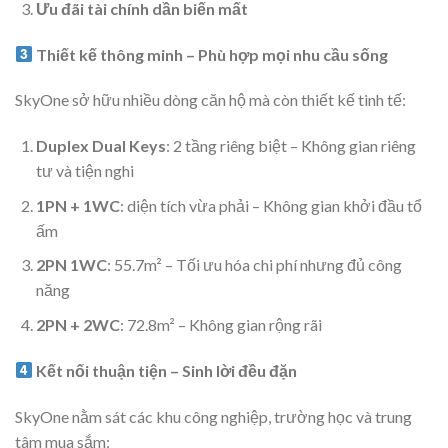
Ưu đãi tài chính dần biến mất
Thiết kế thông minh – Phù hợp mọi nhu cầu sống
SkyOne sở hữu nhiều dòng căn hộ mà còn thiết kế tinh tế:
Duplex Dual Keys
: 2 tầng riêng biệt – Không gian riêng
tư và tiện nghi
1PN + 1WC
: diện tích vừa phải – Không gian khởi đầu tổ
ấm
2PN 1WC
: 55.7m² – Tối ưu hóa chi phí nhưng đủ công
năng
2PN + 2WC
: 72.8m² – Không gian rộng rãi
Kết nối thuận tiện – Sinh lời đều đặn
SkyOne nằm sát các khu công nghiệp, trường học và trung
tâm mua sắm: