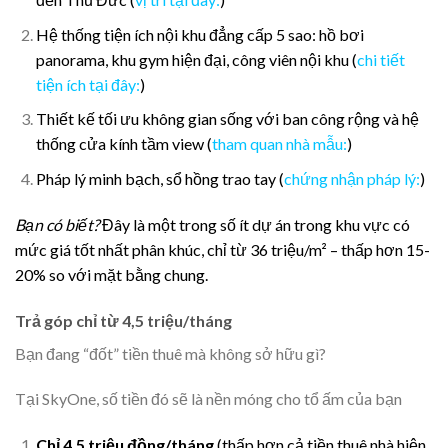
Hệ thống tiện ích nội khu đẳng cấp 5 sao: hồ bơi
panorama, khu gym hiện đại, công viên nội khu (
chi tiết
tiện ích tại đây:
)
Thiết kế tối ưu không gian sống với ban công rộng và hệ
thống cửa kính tầm view (
tham quan nhà mẫu:
)
Pháp lý minh bạch, sổ hồng trao tay (
chứng nhận pháp lý:
)
Bạn có biết?
Đây là một trong số ít dự án trong khu vực có
mức giá tốt nhất phân khúc, chỉ từ 36 triệu/m² – thấp hơn 15-
20% so với mặt bằng chung.
Trả góp chỉ từ 4,5 triệu/tháng
Bạn đang “đốt” tiền thuê mà không sở hữu gì?
Tại SkyOne, số tiền đó sẽ là nền móng cho tổ ấm của bạn
Chỉ 4,5 triệu đồng/tháng
(thấp hơn cả tiền thuê nhà hiện