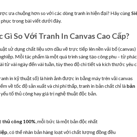
ược ưa chuộng hơn so với các dòng tranh in hiện đại? Hãy cùng
Si
 phục trong bài viết dưới đây.
c Gì So Với Tranh In Canvas Cao Cấp?
uật sử dụng chất liệu sơn dầu vẽ trực tiếp lên nền vải bố (canvas)
nghiệp. Mỗi tác phẩm là một quá trình sáng tạo công phu – từ phác
i từ vài ngày đến vài tuần, tùy theo độ chi tiết và kích thước yêu c
tranh in kỹ thuật số) là hình ảnh được in bằng máy trên vải canvas
m về tốc độ sản xuất và chi phí thấp, tranh in bản chất chỉ là
bản
ếu tố thủ công hay giá trị nghệ thuật độc bản.
t thủ công 100%
, mỗi bức là một bản độc nhất
iệp
, có thể nhân bản hàng loạt với chất lượng đồng đều