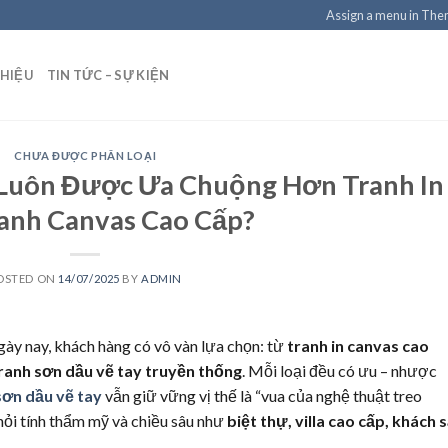
Assign a menu in Th
THIỆU
TIN TỨC – SỰ KIỆN
CHƯA ĐƯỢC PHÂN LOẠI
 Luôn Được Ưa Chuộng Hơn Tranh In
anh Canvas Cao Cấp?
OSTED ON
14/07/2025
BY
ADMIN
ày nay, khách hàng có vô vàn lựa chọn: từ
tranh in canvas cao
ranh sơn dầu vẽ tay truyền thống
. Mỗi loại đều có ưu – nhược
sơn dầu vẽ tay
vẫn giữ vững vị thế là “vua của nghệ thuật treo
hỏi tính thẩm mỹ và chiều sâu như
biệt thự, villa cao cấp, khách 