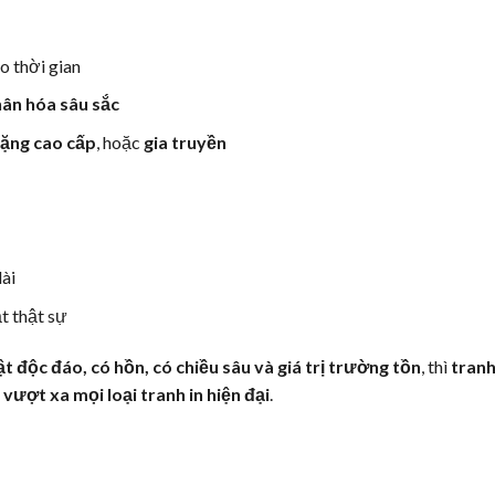
eo thời gian
hân hóa sâu sắc
tặng cao cấp
, hoặc
gia truyền
dài
t thật sự
 độc đáo, có hồn, có chiều sâu và giá trị trường tồn
, thì
tran
 vượt xa mọi loại tranh in hiện đại
.