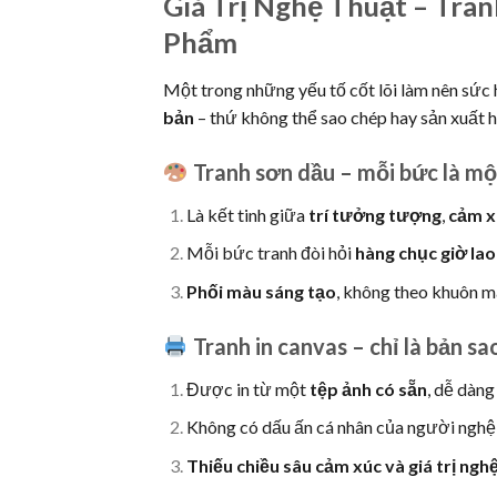
Giá Trị Nghệ Thuật – Tra
Phẩm
Một trong những yếu tố cốt lõi làm nên sức 
bản
– thứ không thể sao chép hay sản xuất hà
Tranh sơn dầu – mỗi bức là mộ
Là kết tinh giữa
trí tưởng tượng
,
cảm x
Mỗi bức tranh đòi hỏi
hàng chục giờ la
Phối màu sáng tạo
, không theo khuôn m
Tranh in canvas – chỉ là bản sa
Được in từ một
tệp ảnh có sẵn
, dễ dàng
Không có dấu ấn cá nhân của người nghệ 
Thiếu chiều sâu cảm xúc và giá trị nghệ