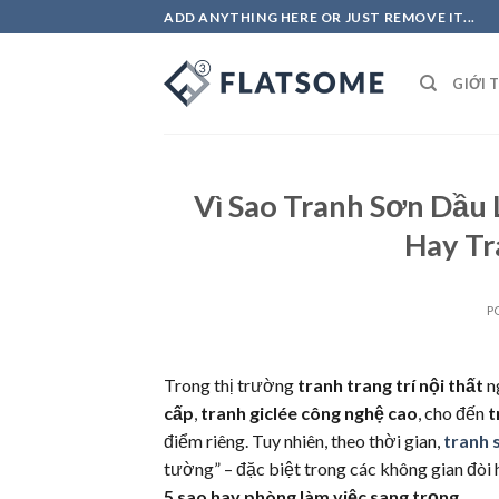
Skip
ADD ANYTHING HERE OR JUST REMOVE IT...
to
content
GIỚI 
Vì Sao Tranh Sơn Dầu
Hay Tr
P
Trong thị trường
tranh trang trí nội thất
ng
cấp
,
tranh giclée công nghệ cao
, cho đến
t
điểm riêng. Tuy nhiên, theo thời gian,
tranh 
tường” – đặc biệt trong các không gian đòi 
5 sao hay phòng làm việc sang trọng
.