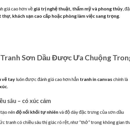
nh giá cao hơn về
giá trị nghệ thuật, thẩm mỹ và phong thủy
, đ
t thự, khách sạn cao cấp hoặc phòng làm việc sang trọng
.
Do Tranh Sơn Dầu Được Ưa Chuộng Tron
 vẽ tay
luôn được đánh giá cao hơn hẳn
tranh in canvas
chính là
 xúc
.
ều sâu – có xúc cảm
, tạo nên
độ nổi khối tự nhiên
và độ dày đặc trưng của sơn dầu
c tranh có chiều sâu thị giác rõ rệt, như “thở” trong không gian th