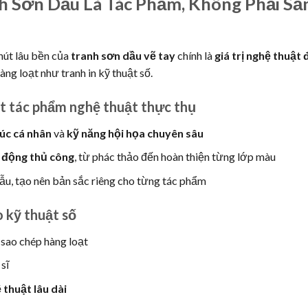
nh Sơn Dầu Là Tác Phẩm, Không Phải Sả
hút lâu bền của
tranh sơn dầu vẽ tay
chính là
giá trị nghệ thuật 
ng loạt như tranh in kỹ thuật số.
t tác phẩm nghệ thuật thực thụ
úc cá nhân
và
kỹ năng hội họa chuyên sâu
o động thủ công
, từ phác thảo đến hoàn thiện từng lớp màu
ẫu, tạo nên bản sắc riêng cho từng tác phẩm
o kỹ thuật số
 sao chép hàng loạt
sĩ
 thuật lâu dài