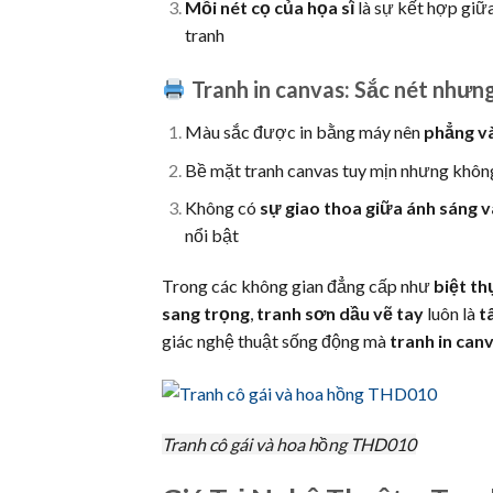
Mỗi nét cọ của họa sĩ
là sự kết hợp giữa
tranh
Tranh in canvas: Sắc nét nhưng
Màu sắc được in bằng máy nên
phẳng v
Bề mặt tranh canvas tuy mịn nhưng không
Không có
sự giao thoa giữa ánh sáng v
nổi bật
Trong các không gian đẳng cấp như
biệt t
sang trọng
,
tranh sơn dầu vẽ tay
luôn là
t
giác nghệ thuật sống động mà
tranh in can
Tranh cô gái và hoa hồng THD010