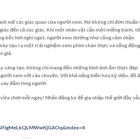
ạnh mẽ các giác quan của người xem. Nó không chỉ đơn thuần 
 giác đến cả xúc giác. Khi một nhân vật cắn một miếng bánh, t
nóng bốc hơi nghi ngút, người xem dường như cũng cảm nhận
 này tạo ra một trải nghiệm xem phim chân thực và sống động
n giả.
 đầy sáng tạo, không chỉ mang đến những hình ảnh ẩm thực đẹp
gười xem với câu chuyện. Với khả năng biến hóa kỳ diệu, đồ 
m say đắm lòng người.
 vừa chơi mỗi ngày! Nhấn đăng ký để gia nhập thế giới đầy sắ
GrSPJgMeLkQLMWwKjGAOq&index=4