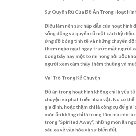
Sự Quyến Rũ Của Đồ Ăn Trong Hoạt Hìn
Điều làm nên sức hấp dẫn của hoạt hình 
sống động và quyến rũ một cách kỳ diệu.
ứng đổ bóng tinh tế và những chuyển độ
thơm ngào ngạt ngay trước mắt người xe
bóng bẩy hay một tô mì nóng hổi bốc khói
người xem cảm thấy thèm thuồng và muố
Vai Trò Trong Kể Chuyện
Đồ ăn trong hoạt hình không chỉ là yếu t
chuyện và phát triển nhân vật. Nó có thể
gia đình, hoặc thậm chí là công cụ để giả
món ăn không chỉ là trung tâm mà còn là
trong “Spirited Away”, những món ăn ngon
sâu xa về văn hóa và sự biến đổi.