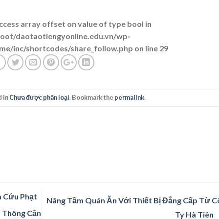
access array offset on value of type bool in
t/daotaotiengyonline.edu.vn/wp-
me/inc/shortcodes/share_follow.php
on line
29
d in
Chưa được phân loại
. Bookmark the
permalink
.
a Cứu Phạt
Nâng Tầm Quán Ăn Với Thiết Bị Đẳng Cấp Từ C
o Thông Cần
Ty Hà Tiên