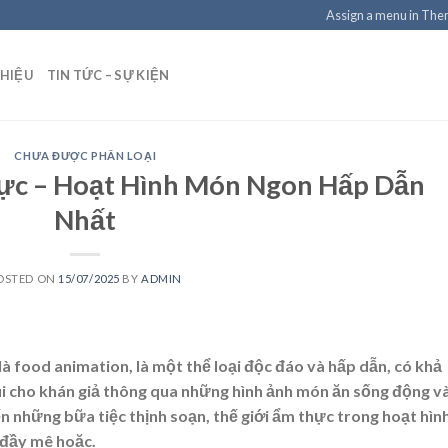
Assign a menu in Th
THIỆU
TIN TỨC – SỰ KIỆN
CHƯA ĐƯỢC PHÂN LOẠI
ực – Hoạt Hình Món Ngon Hấp Dẫn
Nhất
OSTED ON
15/07/2025
BY
ADMIN
 là
food animation
, là một thể loại độc đáo và hấp dẫn, có khả
 vui cho khán giả thông qua những hình ảnh món ăn sống động v
 những bữa tiệc thịnh soạn, thế giới ẩm thực trong hoạt hìn
 đầy mê hoặc.