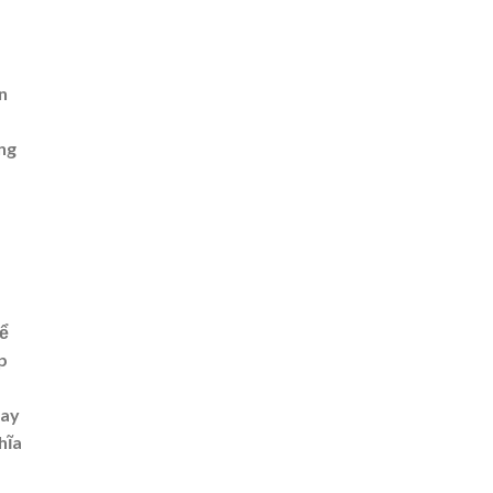
n
ng
kể
p
Hay
hĩa