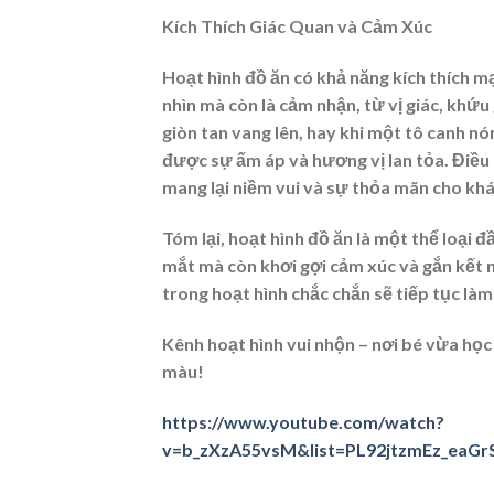
Kích Thích Giác Quan và Cảm Xúc
Hoạt hình đồ ăn có khả năng kích thích m
nhìn mà còn là cảm nhận, từ vị giác, khứu
giòn tan vang lên, hay khi một tô canh 
được sự ấm áp và hương vị lan tỏa. Điều
mang lại niềm vui và sự thỏa mãn cho khá
Tóm lại, hoạt hình đồ ăn là một thể loại
mắt mà còn khơi gợi cảm xúc và gắn kết n
trong hoạt hình chắc chắn sẽ tiếp tục là
Kênh hoạt hình vui nhộn – nơi bé vừa học
màu!
https://www.youtube.com/watch?
v=b_zXzA55vsM&list=PL92jtzmEz_ea