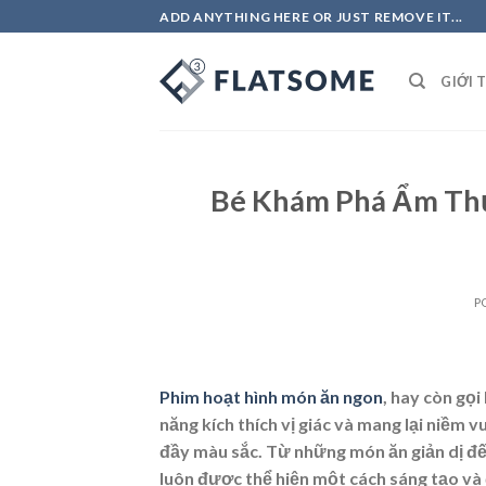
Skip
ADD ANYTHING HERE OR JUST REMOVE IT...
to
content
GIỚI 
Bé Khám Phá Ẩm Th
P
Phim hoạt hình món ăn ngon
, hay còn gọi
năng kích thích vị giác và mang lại niềm
đầy màu sắc. Từ những món ăn giản dị đến
luôn được thể hiện một cách sáng tạo và