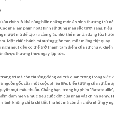
h
đồ ăn chính là khả năng biến những món ăn bình thường trở nê
 Các nhà làm phim hoạt hình sử dụng màu sắc tươi sáng, hiệu
ng mượt mà để tạo ra cảm giác như thể món ăn đang tỏa hươ
m. Một chiếc bánh mì nướng giòn tan, một miếng thịt quay
 nghi ngút đều có thể trở thành tâm điểm của sự chú ý, khiến
n được thưởng thức ngay lập tức.
ố trang trí mà còn thường đóng vai trò quan trọng trong việc 
 là nguồn gốc của một cuộc phiêu lưu, biểu tượng của sự ấm á
i quyết một mâu thuẫn. Chẳng hạn, trong bộ phim “Ratatouille”,
 niềm đam mê và mục tiêu cuộc đời của nhân vật chính Remy. 
 lành không chỉ là chi tiết thu hút mà còn ẩn chứa những ý ng