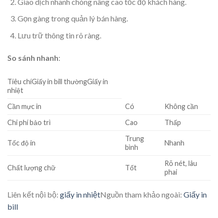
Giao dịch nhanh chóng nâng cao tốc độ khách hàng.
Gọn gàng trong quản lý bán hàng.
Lưu trữ thông tin rõ ràng.
So sánh nhanh
:
Tiêu chíGiấy in bill thườngGiấy in
nhiệt
Cần mực in
Có
Không cần
Chi phí bảo trì
Cao
Thấp
Trung
Tốc độ in
Nhanh
bình
Rõ nét, lâu
Chất lượng chữ
Tốt
phai
Liên kết nội bộ:
giấy in nhiệt
Nguồn tham khảo ngoài:
Giấy in
bill