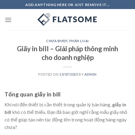
Skip
ADD ANYTHING HERE OR JUST REMOVE IT...
to
content
CHƯA ĐƯỢC PHÂN LOẠI
Giấy in bill – Giải pháp thông minh
cho doanh nghiệp
POSTED ON
15/07/2025
BY
ADMIN
Tổng quan giấy in bill
Khi nói đến thiết bị cần thiết trong quản lý bán hàng,
giấy in
bill
khó có thể thiếu. Bạn đã bao giờ nghĩ rằng mẩu giấy nhỏ
có thể giúp tạo nên tác động lớn trong hoạt động hàng ngày
chưa?