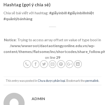
Hashtag (gợi ý chia sẻ)
Chia sẻ bài viết với hashtag:
#giấyinbill #giấyinbillnhiệt
#quảnlýbánhàng
Notice
: Trying to access array offset on value of type bool in
/www/wwwroot/daotaotiengyonline.edu.vn/wp-
content/themes/flatsome/inc/shortcodes/share_follow.p
on line
29
This entry was posted in
Chưa được phân loại
. Bookmark the
permalink
.
ADMIN