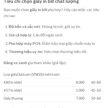
Tiêu chí chọn giấy in bill chất lượng
Bạn muốn chọn
giấy in bill
phù hợp? Hãy cân nhắc các tiêu
chí sau:
Độ bền và sắc nét
: Không bị mờ, giữ uy tín.
Giá cả hợp lý
: Cân đối ngân sách.
Phù hợp máy POS
: Đảm bảo loại giấy chuẩn máy in.
Thương hiệu uy tín
: Nên chọn thương hiệu tốt.
Bảng so sánh
giá tham khảo (giả lập):
Loại giấyGiá/cuộn (VNĐ)Số mét/cuộn
K80 in nhiệt
8.000
60–80
K57 in nhiệt
5.000
45–50
Giấy thường
7.000
50–60