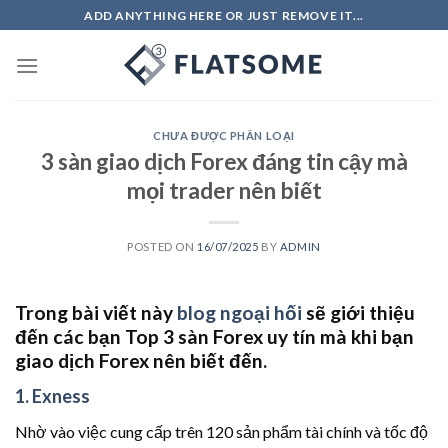
Skip
ADD ANYTHING HERE OR JUST REMOVE IT...
to
content
CHƯA ĐƯỢC PHÂN LOẠI
3 sàn giao dịch Forex đáng tin cậy mà
mọi trader nên biết
POSTED ON
16/07/2025
BY
ADMIN
Trong bài viết này
blog ngoại hối
sẽ giới thiệu
đến các bạn Top 3 sàn Forex uy tín mà khi bạn
giao dịch Forex nên biết đến.
1. Exness
Nhờ vào việc cung cấp trên 120 sản phẩm tài chính và tốc độ