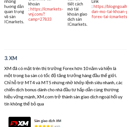
những
Link
khoản
tiết cách
hướng dẫn
:
https://blogngoai
:
https://icmarkets-
mở tài
quan trọng
dan-mo-tai-khoan-g
vnj.com/?
khoản giao
về sàn
forex-tai-icmarkets
camp=27833
dịch sàn
ICmarkets.
ICmarkets.
3. XM
XM đã có mặt trên thị trường Forex hơn 10 năm và hiện là
một trong ba sàn có tốc độ tăng trưởng hàng đầu thế giới.
Chỉ hỗ trợ MT4 và MT5 nhưng nhờ khớp lệnh siêu nhanh, các
chiến dịch bonus dành cho nhà đầu tư hấp dẫn cùng thương
hiệu vững mạnh, XM.com trở thành sàn giao dịch ngoại hối uy
tín không thể bỏ qua