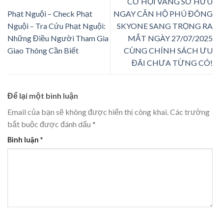
CƠ HỘI VÀNG SỞ HỮU
Phạt Nguội – Check Phạt
NGAY CĂN HỘ PHÚ ĐÔNG
Nguội – Tra Cứu Phạt Nguội:
SKYONE SANG TRỌNG RA
Những Điều Người Tham Gia
MẮT NGÀY 27/07/2025
Giao Thông Cần Biết
CÙNG CHÍNH SÁCH ƯU
ĐÃI CHƯA TỪNG CÓ!
Để lại một bình luận
Email của bạn sẽ không được hiển thị công khai.
Các trường
bắt buộc được đánh dấu
*
Bình luận
*