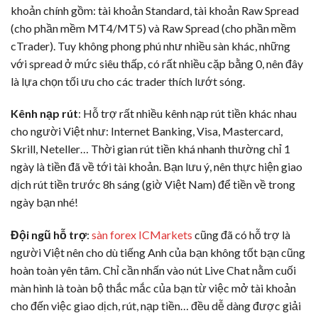
khoản chính gồm: tài khoản Standard, tài khoản Raw Spread
(cho phần mềm MT4/MT5) và Raw Spread (cho phần mềm
cTrader). Tuy không phong phú như nhiều sàn khác, những
với spread ở mức siêu thấp, có rất nhiều cặp bằng 0, nên đây
là lựa chọn tối ưu cho các trader thích lướt sóng.
Kênh nạp rút
: Hỗ trợ rất nhiều kênh nạp rút tiền khác nhau
cho người Việt như: Internet Banking, Visa, Mastercard,
Skrill, Neteller… Thời gian rút tiền khá nhanh thường chỉ 1
ngày là tiền đã về tới tài khoản. Bạn lưu ý, nên thực hiện giao
dịch rút tiền trước 8h sáng (giờ Việt Nam) để tiền về trong
ngày bạn nhé!
Đội ngũ hỗ trợ
:
sàn forex ICMarkets
cũng đã có hỗ trợ là
người Việt nên cho dù tiếng Anh của bạn không tốt bạn cũng
hoàn toàn yên tâm. Chỉ cần nhấn vào nút Live Chat nằm cuối
màn hình là toàn bộ thắc mắc của bạn từ việc mở tài khoản
cho đến việc giao dịch, rút, nạp tiền… đều dễ dàng được giải