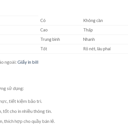
Có
Không cần
Cao
Thấp
Trung bình
Nhanh
Tốt
Rõ nét, lâu phai
o ngoài:
Giấy in bill
ờng sử dụng:
ực, tiết kiệm bảo trì.
tốt cho in nhiều thông tin.
n, thích hợp cho quầy bán lẻ.