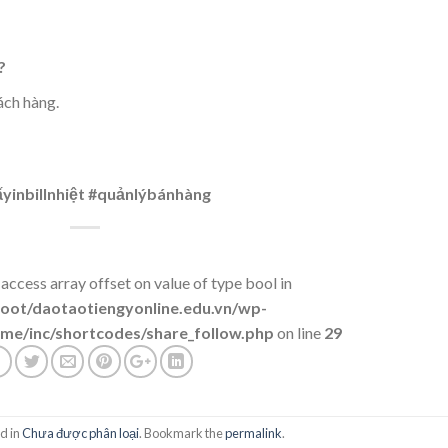
?
ách hàng.
iấyinbillnhiệt #quảnlýbánhàng
 access array offset on value of type bool in
t/daotaotiengyonline.edu.vn/wp-
me/inc/shortcodes/share_follow.php
on line
29
d in
Chưa được phân loại
. Bookmark the
permalink
.