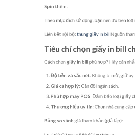
Spin thêm
:
Theo mục đích sử dụng, bạn nên ưu tiên loại
Liên kết nội bộ:
thùng giấy in bill
Nguồn tham 
Tiêu chí chọn giấy in bill 
Cách chọn
giấy in bill
phù hợp? Hãy cân nhắc 
Độ bền và sắc nét
: Không bị mờ, giữ uy t
Giá cả hợp lý
: Cân đối ngân sách.
Phù hợp máy POS
: Đảm bảo loại giấy c
Thương hiệu uy tín
: Chọn nhà cung cấp u
Bảng so sánh
giá tham khảo (giả lập):