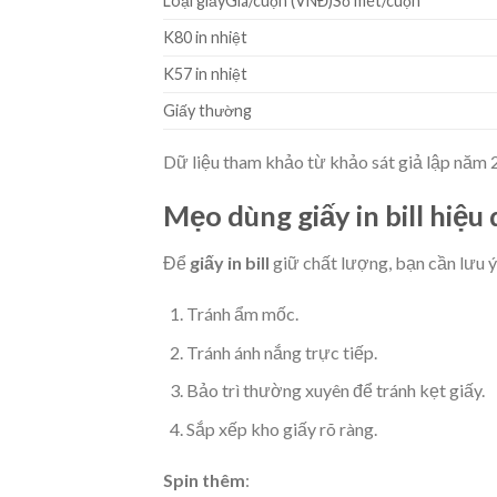
Loại giấyGiá/cuộn (VNĐ)Số mét/cuộn
K80 in nhiệt
K57 in nhiệt
Giấy thường
Dữ liệu tham khảo từ khảo sát giả lập nă
Mẹo dùng giấy in bill hiệu
Để
giấy in bill
giữ chất lượng, bạn cần lưu ý
Tránh ẩm mốc.
Tránh ánh nắng trực tiếp.
Bảo trì thường xuyên để tránh kẹt giấy.
Sắp xếp kho giấy rõ ràng.
Spin thêm
: