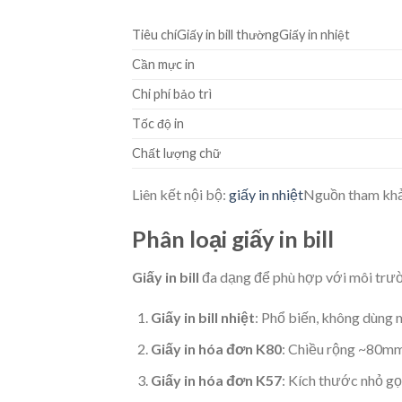
Tiêu chíGiấy in bill thườngGiấy in nhiệt
Cần mực in
Chi phí bảo trì
Tốc độ in
Chất lượng chữ
Liên kết nội bộ:
giấy in nhiệt
Nguồn tham khả
Phân loại giấy in bill
Giấy in bill
đa dạng để phù hợp với môi trư
Giấy in bill nhiệt
: Phổ biến, không dùng m
Giấy in hóa đơn K80
: Chiều rộng ~80mm, 
Giấy in hóa đơn K57
: Kích thước nhỏ gọ