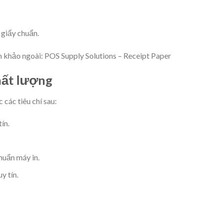
 giấy chuẩn.
khảo ngoài: POS Supply Solutions – Receipt Paper
chất lượng
các tiêu chí sau:
ín.
huẩn máy in.
y tín.