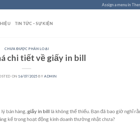
Assign a menu in Th
THIỆU
TIN TỨC – SỰ KIỆN
CHƯA ĐƯỢC PHÂN LOẠI
chi tiết về giấy in bill
OSTED ON
16/07/2025
BY
ADMIN
 lý bán hàng,
giấy in bill
là không thể thiếu. Bạn đã bao giờ nghĩ r
đáng kể trong hoạt động kinh doanh thường nhật chưa?