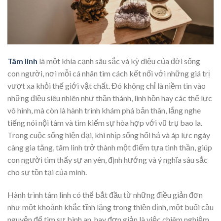
Tâm linh
là một khía cạnh sâu sắc và kỳ diệu của đời sống
con người, nơi mỗi cá nhân tìm cách kết nối với những giá trị
vượt xa khỏi thế giới vật chất. Đó không chỉ là niềm tin vào
những điều siêu nhiên như thần thánh, linh hồn hay các thế lực
vô hình, mà còn là hành trình khám phá bản thân, lắng nghe
tiếng nói nội tâm và tìm kiếm sự hòa hợp với vũ trụ bao la.
Trong cuộc sống hiện đại, khi nhịp sống hối hả và áp lực ngày
càng gia tăng, tâm linh trở thành một điểm tựa tinh thần, giúp
con người tìm thấy sự an yên, định hướng và ý nghĩa sâu sắc
cho sự tồn tại của mình.
Hành trình tâm linh có thể bắt đầu từ những điều giản đơn
như một khoảnh khắc tĩnh lặng trong thiền định, một buổi cầu
nguyện để tìm sự bình an, hay đơn giản là việc chiêm nghiệm