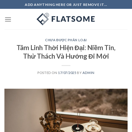
Skip
ADD ANYTHING HERE OR JUST REMOVE IT...
to
content
CHƯA ĐƯỢC PHÂN LOẠI
Tâm Linh Thời Hiện Đại: Niềm Tin,
Thử Thách Và Hướng Đi Mới
POSTED ON
17/07/2025
BY
ADMIN