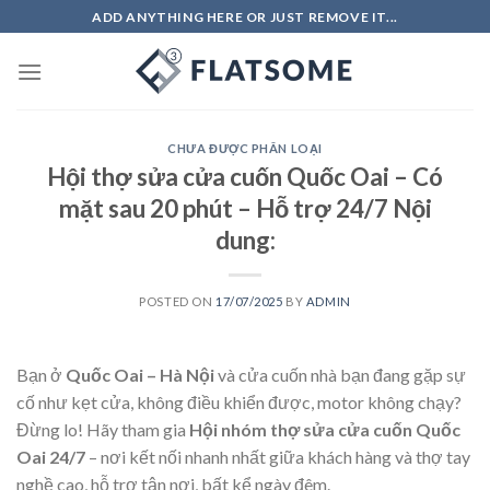
Skip
ADD ANYTHING HERE OR JUST REMOVE IT...
to
content
CHƯA ĐƯỢC PHÂN LOẠI
Hội thợ sửa cửa cuốn Quốc Oai – Có
mặt sau 20 phút – Hỗ trợ 24/7 Nội
dung:
POSTED ON
17/07/2025
BY
ADMIN
Bạn ở
Quốc Oai – Hà Nội
và cửa cuốn nhà bạn đang gặp sự
cố như kẹt cửa, không điều khiển được, motor không chạy?
Đừng lo! Hãy tham gia
Hội nhóm thợ sửa cửa cuốn Quốc
Oai 24/7
– nơi kết nối nhanh nhất giữa khách hàng và thợ tay
nghề cao, hỗ trợ tận nơi, bất kể ngày đêm.