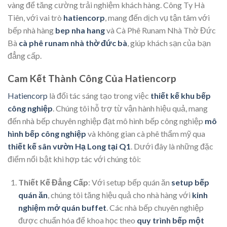
vàng để tăng cường trải nghiệm khách hàng. Công Ty Hà
Tiên, với vai trò
hatiencorp
, mang đến dịch vụ tận tâm với
bếp nhà hàng
bep nha hang
và Cà Phê Runam Nhà Thờ Đức
Bà
cà phê runam nhà thờ đức bà
, giúp khách sạn của bạn
đẳng cấp.
Cam Kết Thành Công Của Hatiencorp
Hatiencorp
là đối tác sáng tạo trong việc
thiết kế khu bếp
công nghiệp
. Chúng tôi hỗ trợ từ vận hành hiệu quả, mang
đến nhà bếp chuyên nghiệp đạt mô hình bếp công nghiệp
mô
hình bếp công nghiệp
và không gian cà phê thẩm mỹ qua
thiết kế sân vườn Hạ Long tại Q1
. Dưới đây là những đặc
điểm nổi bật khi hợp tác với chúng tôi:
Thiết Kế Đẳng Cấp
: Với setup bếp quán ăn
setup bếp
quán ăn
, chúng tôi tăng hiệu quả cho nhà hàng với
kinh
nghiệm mở quán buffet
. Các nhà bếp chuyên nghiệp
được chuẩn hóa để khoa học theo
quy trình bếp một