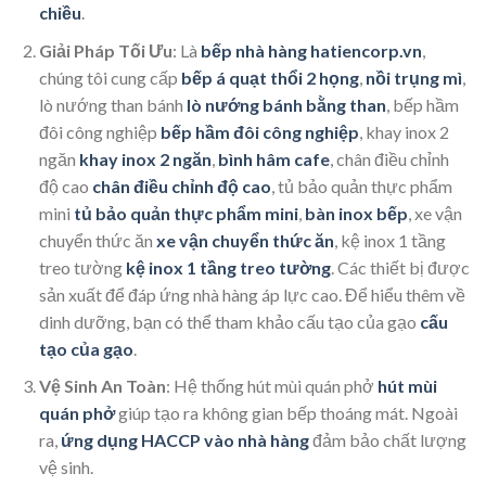
chiều
.
Giải Pháp Tối Ưu
: Là
bếp nhà hàng hatiencorp.vn
,
chúng tôi cung cấp
bếp á quạt thổi 2 họng
,
nồi trụng mì
,
lò nướng than bánh
lò nướng bánh bằng than
, bếp hầm
đôi công nghiệp
bếp hầm đôi công nghiệp
, khay inox 2
ngăn
khay inox 2 ngăn
,
bình hâm cafe
, chân điều chỉnh
độ cao
chân điều chỉnh độ cao
, tủ bảo quản thực phẩm
mini
tủ bảo quản thực phẩm mini
,
bàn inox bếp
, xe vận
chuyển thức ăn
xe vận chuyển thức ăn
, kệ inox 1 tầng
treo tường
kệ inox 1 tầng treo tường
. Các thiết bị được
sản xuất để đáp ứng nhà hàng áp lực cao. Để hiểu thêm về
dinh dưỡng, bạn có thể tham khảo cấu tạo của gạo
cấu
tạo của gạo
.
Vệ Sinh An Toàn
: Hệ thống hút mùi quán phở
hút mùi
quán phở
giúp tạo ra không gian bếp thoáng mát. Ngoài
ra,
ứng dụng HACCP vào nhà hàng
đảm bảo chất lượng
vệ sinh.