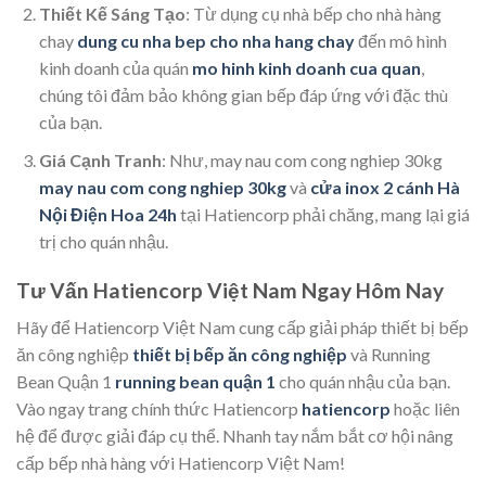
Thiết Kế Sáng Tạo
: Từ dụng cụ nhà bếp cho nhà hàng
chay
dung cu nha bep cho nha hang chay
đến mô hình
kinh doanh của quán
mo hinh kinh doanh cua quan
,
chúng tôi đảm bảo không gian bếp đáp ứng với đặc thù
của bạn.
Giá Cạnh Tranh
: Như, may nau com cong nghiep 30kg
may nau com cong nghiep 30kg
và
cửa inox 2 cánh Hà
Nội Điện Hoa 24h
tại Hatiencorp phải chăng, mang lại giá
trị cho quán nhậu.
Tư Vấn Hatiencorp Việt Nam Ngay Hôm Nay
Hãy để Hatiencorp Việt Nam cung cấp giải pháp thiết bị bếp
ăn công nghiệp
thiết bị bếp ăn công nghiệp
và Running
Bean Quận 1
running bean quận 1
cho quán nhậu của bạn.
Vào ngay trang chính thức Hatiencorp
hatiencorp
hoặc liên
hệ để được giải đáp cụ thể. Nhanh tay nắm bắt cơ hội nâng
cấp bếp nhà hàng với Hatiencorp Việt Nam!