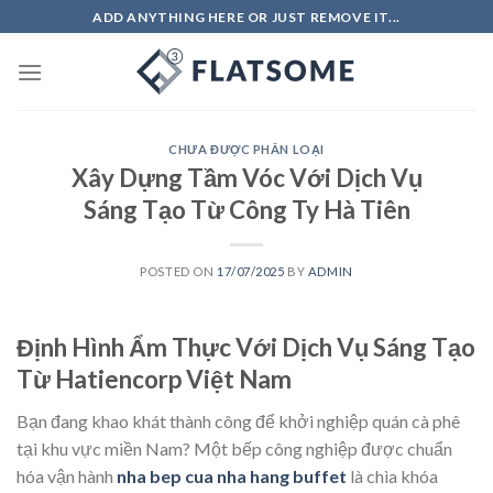
Skip
ADD ANYTHING HERE OR JUST REMOVE IT...
to
content
CHƯA ĐƯỢC PHÂN LOẠI
Xây Dựng Tầm Vóc Với Dịch Vụ
Sáng Tạo Từ Công Ty Hà Tiên
POSTED ON
17/07/2025
BY
ADMIN
Định Hình Ẩm Thực Với Dịch Vụ Sáng Tạo
Từ Hatiencorp Việt Nam
Bạn đang khao khát thành công để khởi nghiệp quán cà phê
tại khu vực miền Nam? Một bếp công nghiệp được chuẩn
hóa vận hành
nha bep cua nha hang buffet
là chìa khóa