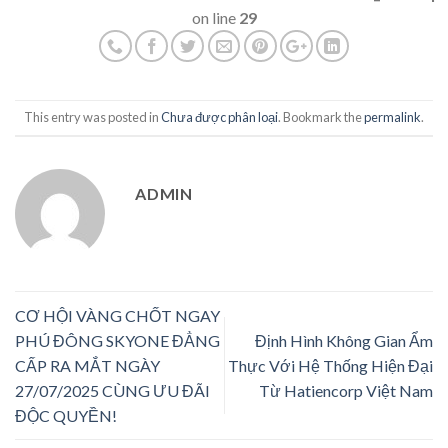
on line
29
This entry was posted in
Chưa được phân loại
. Bookmark the
permalink
.
ADMIN
CƠ HỘI VÀNG CHỐT NGAY
PHÚ ĐÔNG SKYONE ĐẲNG
Định Hình Không Gian Ẩm
CẤP RA MẮT NGÀY
Thực Với Hệ Thống Hiện Đại
27/07/2025 CÙNG ƯU ĐÃI
Từ Hatiencorp Việt Nam
ĐỘC QUYỀN!