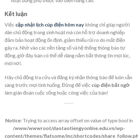
hoạt động phụ thuộc vào điện năng cao.
Kết luận
Việc
cập nhật lịch cúp điện hôm nay
không chỉ giúp người
dân chủ động trong sinh hoạt mà còn hỗ trợ doanh nghiệp
đảm bảo hoạt động ổn định, giảm thiểu rủi ro do mất điện
gây ra. Nhờ vào các nền tảng số và hệ thống thông báo tự
động, giờ đây bạn có thể dễ dàng nắm bắt thông tin mọi lúc,
mọi nơi.
Hãy chủ động tra cứu và đăng ký nhận thông báo để luôn sẵn
sàng trước mọi tình huống. Đừng để việc
cúp điện bất ngờ
làm gián đoạn cuộc sống hoặc công việc của bạn!
Notice
: Trying to access array offset on value of type bool in
/www/wwwroot/daotaotiengyonline.edu.vn/wp-
content/themes/flatsome/inc/shortcodes/share_follow.p