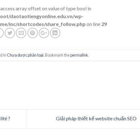
 access array offset on value of type bool in
t/daotaotiengyonline.edu.vn/wp-
me/inc/shortcodes/share_follow.php
on line
29
d in
Chưa được phân loại
. Bookmark the
permalink
.
ité ?
Giải pháp thiết kế website chuẩn SEO