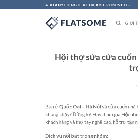
Skip
ADD ANYTHING HERE OR JUST REMOVE IT...
to
content
GIỚI 
Hội thợ sửa cửa cuốn
tr
P
Bạn ở
Quốc Oai – Hà Nội
và cửa cuốn nhà 
không chạy? Đừng lo! Hãy tham gia
Hội nh
khách hàng và thợ tay nghề cao, hỗ trợ tận 
Dịch vụ nổi bật trong nhóm: