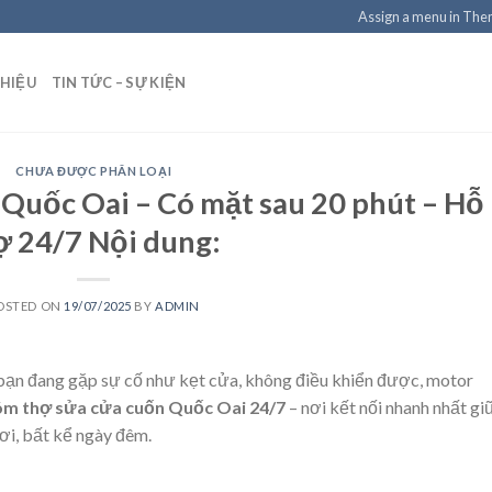
Assign a menu in Th
THIỆU
TIN TỨC – SỰ KIỆN
CHƯA ĐƯỢC PHÂN LOẠI
 Quốc Oai – Có mặt sau 20 phút – Hỗ
ợ 24/7 Nội dung:
OSTED ON
19/07/2025
BY
ADMIN
bạn đang gặp sự cố như kẹt cửa, không điều khiển được, motor
óm thợ sửa cửa cuốn Quốc Oai 24/7
– nơi kết nối nhanh nhất gi
nơi, bất kể ngày đêm.