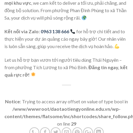
mọi khu vực
, we cam kết to deliver a tối ưu, phải chăng, and
đồng bộ solution. From phường Phan Đình Phùng to xã Thần
Sa, your dịch vụ will phủ sóng rộng rãi.
Kết nối via Zalo:
0963 138 666
for hỗ trợ chi tiết and to
thực hiện your dự án quảng cáo ngay bây giờ! Our nhân viên
is luôn sẵn sàng, giúp you receive the dịch vụ hoàn hảo.
Let us hỗ trợ bạn vươn tới người tiêu dùng Thái Nguyên –
from phường Tích Lương to xã Phú Bình.
Đăng tin ngay, kết
quả rực rỡ!
Notice
: Trying to access array offset on value of type bool in
/www/wwwroot/daotaotiengyonline.edu.vn/wp-
content/themes/flatsome/inc/shortcodes/share_follow.p
on line
29