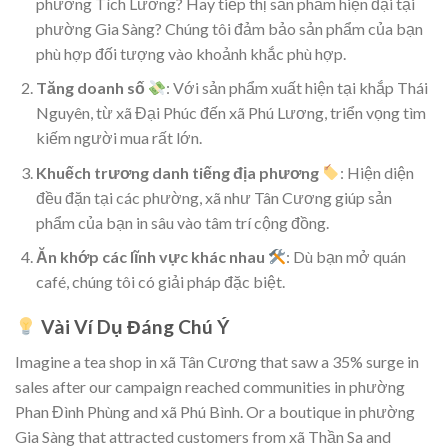
phường Tích Lương? Hay tiếp thị sản phẩm hiện đại tại
phường Gia Sàng? Chúng tôi đảm bảo sản phẩm của bạn
phù hợp đối tượng vào khoảnh khắc phù hợp.
Tăng doanh số
: Với sản phẩm xuất hiện tại khắp Thái
Nguyên, từ xã Đại Phúc đến xã Phú Lương, triển vọng tìm
kiếm người mua rất lớn.
Khuếch trương danh tiếng địa phương
: Hiện diện
đều đặn tại các phường, xã như Tân Cương giúp sản
phẩm của bạn in sâu vào tâm trí cộng đồng.
Ăn khớp các lĩnh vực khác nhau
: Dù bạn mở quán
café, chúng tôi có giải pháp đặc biệt.
Vài Ví Dụ Đáng Chú Ý
Imagine a tea shop in xã Tân Cương that saw a 35% surge in
sales after our campaign reached communities in phường
Phan Đình Phùng and xã Phú Bình. Or a boutique in phường
Gia Sàng that attracted customers from xã Thần Sa and