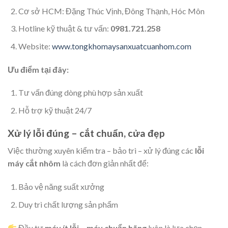
Cơ sở HCM: Đặng Thúc Vịnh, Đông Thạnh, Hóc Môn
Hotline kỹ thuật & tư vấn:
0981.721.258
Website:
www.tongkhomaysanxuatcuanhom.com
Ưu điểm tại đây:
Tư vấn đúng dòng phù hợp sản xuất
Hỗ trợ kỹ thuật 24/7
Xử lý lỗi đúng – cắt chuẩn, cửa đẹp
Việc thường xuyên kiểm tra – bảo trì – xử lý đúng các
lỗi
máy cắt nhôm
là cách đơn giản nhất để:
Bảo vệ năng suất xưởng
Duy trì chất lượng sản phẩm
Đầu tư
máy ít lỗi – máy chuẩn hãng
luôn là lựa chọn