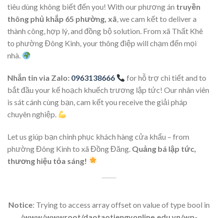
tiêu dùng không biết đến you! With our phương án
truyền
thông phủ khắp 65 phường, xã
, we cam kết to deliver a
thành công, hợp lý, and đồng bộ solution. From xã Thất Khê
to phường Đông Kinh, your thông điệp will chạm đến mọi
nhà.
Nhắn tin via Zalo:
0963138666
for hỗ trợ chi tiết and to
bắt đầu your kế hoạch khuếch trương lập tức! Our nhân viên
is sát cánh cùng bạn, cam kết you receive the giải pháp
chuyên nghiệp.
Let us giúp bạn chinh phục khách hàng cửa khẩu – from
phường Đông Kinh to xã Đồng Đăng.
Quảng bá lập tức,
thương hiệu tỏa sáng!
Notice
: Trying to access array offset on value of type bool in
/www/wwwroot/daotaotiengyonline.edu.vn/wp-